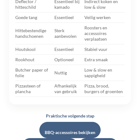
Deflector /
Essentieel bij
Indirect koken en
hitteschild
kamado
low & slow
Goede tang
Essentieel
Veilig werken
Roosters en
Hittebestendige
Sterk
accessoires
handschoenen
aanbevolen
verplaatsen
Houtskool
Essentieel
Stabiel vuur
Rookhout
Optioneel
Extra smaak
Butcher paper of
Low & slow en
Nuttig
folie
sappigheid
Pizzasteen of
Afhankelijk
Pizza, brood,
plancha
van gebruik
burgers of groenten
Praktische volgende stap
BBQ-accessoires bekijken