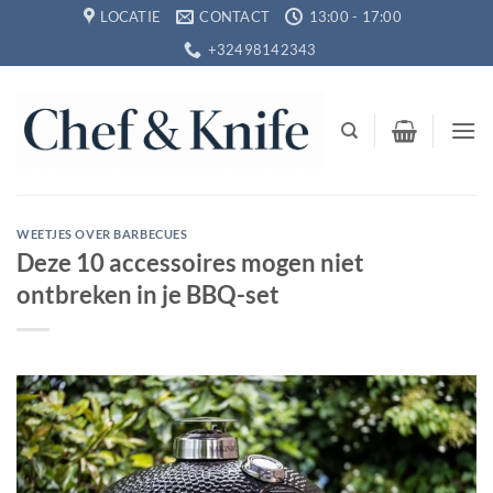
Ga
LOCATIE
CONTACT
13:00 - 17:00
naar
+32498142343
inhoud
WEETJES OVER BARBECUES
Deze 10 accessoires mogen niet
ontbreken in je BBQ-set