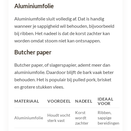
Aluminiumfolie
Aluminiumfolie sluit volledig af. Dat is handig
wanneer je sappigheid wil behouden, bijvoorbeeld
bij ribben. Het nadeel is dat de korst zachter kan
worden omdat stoom niet kan ontsnappen.
Butcher paper
Butcher paper, of slagerspapier, ademt meer dan
aluminiumfolie. Daardoor blijft de bark vaak beter
behouden. Het is populair bij pulled pork, brisket
en grotere stukken vlees.
IDEAAL
MATERIAAL
VOORDEEL
NADEEL
VOOR
Korst
Ribben,
Houdt vocht
Aluminiumfolie
wordt
sappige
sterk vast
zachter
bereidingen