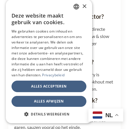
×
behouden.
Deze website maakt
Waarvoor gebruik je een deflector?
DUTCH
gebruik van cookies.
FRENCH
Een deflector schermt je gerecht af van directe
We gebruiken cookies om inhoud en
hitte. Daardoor kan je indirect koken, low & slow
advertenties te personaliseren en om ons
GERMAN
verkeer te analyseren. We delen ook
garen en grote stukken vlees gelijkmatiger
ENGLISH
informatie over uw gebruik van onze site
bereiden.
met onze advertentie- en analysepartners,
die deze kunnen combineren met andere
Welk rookhout gebruik je best?
informatie die u aan hen heeft verstrekt of
die zij hebben verzameld door uw gebruik
Appel en kers zijn zacht en fruitig, hickory is
van hun diensten.
Privacybeleid
steviger en eik is krachtiger. Gebruik rookhout met
ALLES ACCEPTEREN
mate, want te veel rook kan bitter worden.
Zijn rubs en sauzen noodzakelijk?
ALLES AFWIJZEN
Niet noodzakelijk, maar ze geven veel smaak, kleur
DETAILS WEERGEVEN
NL
en afwerking. Rubs gebruik je meestal vóór het
garen, sauzen vooral op het einde.