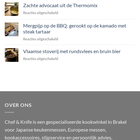
zeeduivel
Zachte advocaat uit de Thermomix
en
op
Grana
voor
Reacties uitgeschakeld
de
Padano
Zachte
BBQ
advocaat
Mergpijp op de BBQ: gerookt op de kamado met
met
uit
miso,
steak tartaar
de
soja
voor
Reacties uitgeschakeld
Thermomix
en
Mergpijp
gember
op
Vlaamse stoverij met rundsvlees en bruin bier
de
voor
Reacties uitgeschakeld
BBQ:
Vlaamse
gerookt
stoverij
op
met
de
rundsvlees
kamado
en
met
bruin
steak
bier
tartaar
OVER ONS
Chef & Knife is een gespecialiseerde kookwinkel in Brakel
voor Japanse keukenmessen, Europese messen,
kookaccessoires, slijpservice en persoonlijk advies.