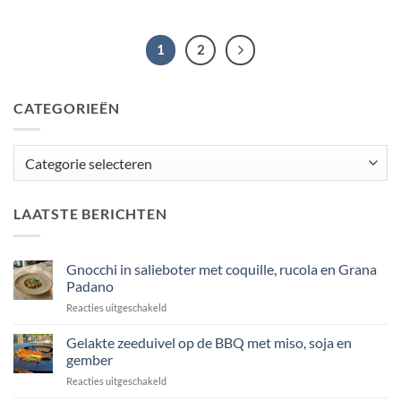
1
2
CATEGORIEËN
Categorieën
LAATSTE BERICHTEN
Gnocchi in salieboter met coquille, rucola en Grana
Padano
voor
Reacties uitgeschakeld
Gnocchi
in
Gelakte zeeduivel op de BBQ met miso, soja en
salieboter
gember
met
voor
Reacties uitgeschakeld
coquille,
Gelakte
rucola