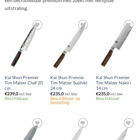
een betrouwbaar premium mes zoekt met verfijnde
uitstraling.
Toevoegen
Toevoegen
Toevoegen
aan
aan
aan
verlanglijst
verlanglijst
verlanglijst
Kai Shun Premier
Kai Shun Premier
Kai Shun Premier
Tim Mälzer Chef 20
Tim Mälzer Sujihiki
Tim Mälzer Nakiri
cm
24 cm
14 cm
€
239,0
€
235,0
€
235,0
incl. btw
incl. btw
incl. btw
Beschikbaar
Beschikbaar op
Beschikbaar
bestelling
Toevoegen
Toevoegen
Toevoegen
aan
aan
aan