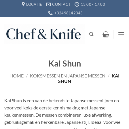
Ga
LOCATIE
CONTACT
13:00 - 17:00
naar
+32498142343
inhoud
Kai Shun
HOME
/
KOKSMESSEN EN JAPANSE MESSEN
/
KAI
SHUN
Kai Shun is een van de bekendste Japanse messenlijnen en
voor veel koks de eerste kennismaking met Japanse
keukenmessen. De messen combineren luxe afwerking,
gebruiksgemak en herkenbare Japanse stijl. Ideaal voor wie