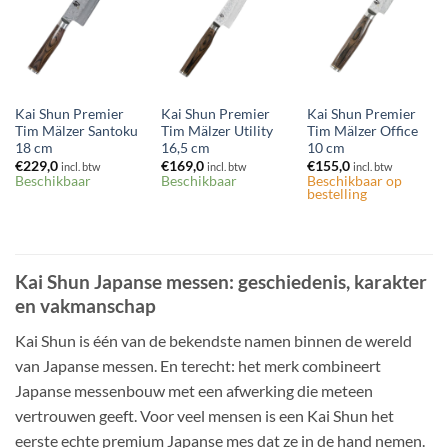
verlanglijst
verlanglijst
verlanglijst
Kai Shun Premier
Kai Shun Premier
Kai Shun Premier
Tim Mälzer Santoku
Tim Mälzer Utility
Tim Mälzer Office
18 cm
16,5 cm
10 cm
€
229,0
€
169,0
€
155,0
incl. btw
incl. btw
incl. btw
Beschikbaar
Beschikbaar
Beschikbaar op
bestelling
Kai Shun Japanse messen: geschiedenis, karakter
en vakmanschap
Kai Shun is één van de bekendste namen binnen de wereld
van Japanse messen. En terecht: het merk combineert
Japanse messenbouw met een afwerking die meteen
vertrouwen geeft. Voor veel mensen is een Kai Shun het
eerste echte premium Japanse mes dat ze in de hand nemen.