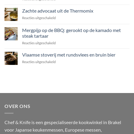
Gelakte
rucola
zeeduivel
Zachte advocaat uit de Thermomix
en
op
Grana
voor
Reacties uitgeschakeld
de
Padano
Zachte
BBQ
advocaat
Mergpijp op de BBQ: gerookt op de kamado met
met
uit
miso,
steak tartaar
de
soja
voor
Reacties uitgeschakeld
Thermomix
en
Mergpijp
gember
op
Vlaamse stoverij met rundsvlees en bruin bier
de
voor
Reacties uitgeschakeld
BBQ:
Vlaamse
gerookt
stoverij
op
met
de
rundsvlees
kamado
en
met
bruin
steak
bier
tartaar
OVER ONS
Chef & Knife is een gespecialiseerde kookwinkel in Brakel
voor Japanse keukenmessen, Europese messen,