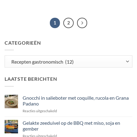
1
2
CATEGORIEËN
Categorieën
LAATSTE BERICHTEN
Gnocchi in salieboter met coquille, rucola en Grana
Padano
voor
Reacties uitgeschakeld
Gnocchi
in
Gelakte zeeduivel op de BBQ met miso, soja en
salieboter
gember
met
voor
Reacties uitgeschakeld
coquille,