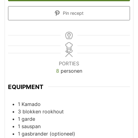
Pin recept
PORTIES
8
personen
EQUIPMENT
1 Kamado
3 blokken rookhout
1 garde
1 sauspan
1 gasbrander (optioneel)