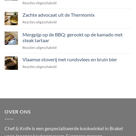
voor
Reacties uitgeschakeld
coquille,
Gelakte
rucola
zeeduivel
Zachte advocaat uit de Thermomix
en
op
Grana
voor
Reacties uitgeschakeld
de
Padano
Zachte
BBQ
advocaat
Mergpijp op de BBQ: gerookt op de kamado met
met
uit
miso,
steak tartaar
de
soja
voor
Reacties uitgeschakeld
Thermomix
en
Mergpijp
gember
op
Vlaamse stoverij met rundsvlees en bruin bier
de
voor
Reacties uitgeschakeld
BBQ:
Vlaamse
gerookt
stoverij
op
met
de
rundsvlees
kamado
en
met
bruin
steak
bier
tartaar
OVER ONS
Chef & Knife is een gespecialiseerde kookwinkel in Brakel
voor Japanse keukenmessen, Europese messen,