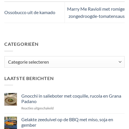
Marry Me Ravioli met romige
Ossobucco uit de kamado
zongedroogde-tomatensaus
CATEGORIEËN
Categorieën
LAATSTE BERICHTEN
Gnocchi in salieboter met coquille, rucola en Grana
Padano
voor
Reacties uitgeschakeld
Gnocchi
in
Gelakte zeeduivel op de BBQ met miso, soja en
salieboter
gember
met