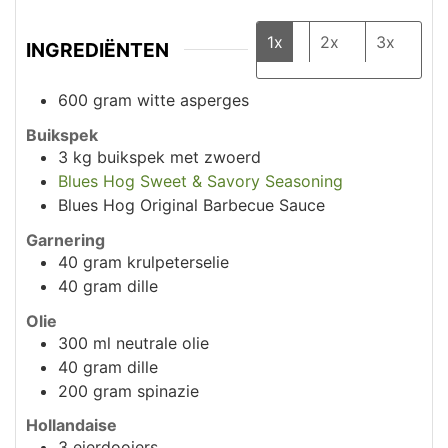
1x
2x
3x
INGREDIËNTEN
600
gram
witte asperges
Buikspek
3
kg
buikspek met zwoerd
Blues Hog Sweet & Savory Seasoning
Blues Hog Original Barbecue Sauce
Garnering
40
gram
krulpeterselie
40
gram
dille
Olie
300
ml
neutrale olie
40
gram
dille
200
gram
spinazie
Hollandaise
3
eierdooiers