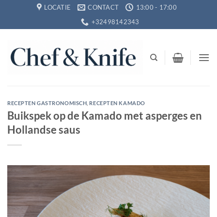
Ga
LOCATIE
CONTACT
13:00 - 17:00
naar
+32498142343
inhoud
RECEPTEN GASTRONOMISCH
,
RECEPTEN KAMADO
Buikspek op de Kamado met asperges en
Hollandse saus