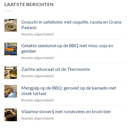
LAATSTE BERICHTEN
Gnocchi in salieboter met coquille, rucola en Grana
Padano
voor
Reacties uitgeschakeld
Gnocchi
in
Gelakte zeeduivel op de BBQ met miso, soja en
salieboter
gember
met
voor
Reacties uitgeschakeld
coquille,
Gelakte
rucola
zeeduivel
Zachte advocaat uit de Thermomix
en
op
Grana
voor
Reacties uitgeschakeld
de
Padano
Zachte
BBQ
advocaat
Mergpijp op de BBQ: gerookt op de kamado met
met
uit
miso,
steak tartaar
de
soja
voor
Reacties uitgeschakeld
Thermomix
en
Mergpijp
gember
op
Vlaamse stoverij met rundsvlees en bruin bier
de
voor
Reacties uitgeschakeld
BBQ:
Vlaamse
gerookt
stoverij