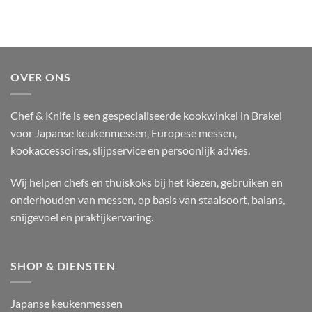
op
met
de
rundsvlees
kamado
en
met
bruin
steak
bier
tartaar
OVER ONS
Chef & Knife is een gespecialiseerde kookwinkel in Brakel
voor Japanse keukenmessen, Europese messen,
kookaccessoires, slijpservice en persoonlijk advies.
Wij helpen chefs en thuiskoks bij het kiezen, gebruiken en
onderhouden van messen, op basis van staalsoort, balans,
snijgevoel en praktijkervaring.
SHOP & DIENSTEN
Japanse keukenmessen