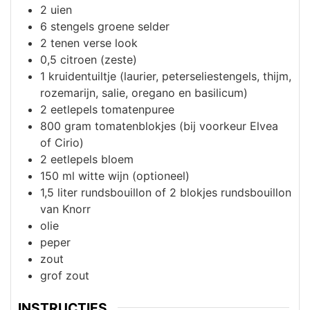
2
uien
6
stengels groene selder
2
tenen
verse look
0,5
citroen (zeste)
1
kruidentuiltje (laurier, peterseliestengels, thijm,
rozemarijn, salie, oregano en basilicum)
2
eetlepels
tomatenpuree
800
gram
tomatenblokjes (bij voorkeur Elvea
of Cirio)
2
eetlepels
bloem
150
ml
witte wijn (optioneel)
1,5
liter
rundsbouillon of 2 blokjes rundsbouillon
van Knorr
olie
peper
zout
grof zout
INSTRUCTIES