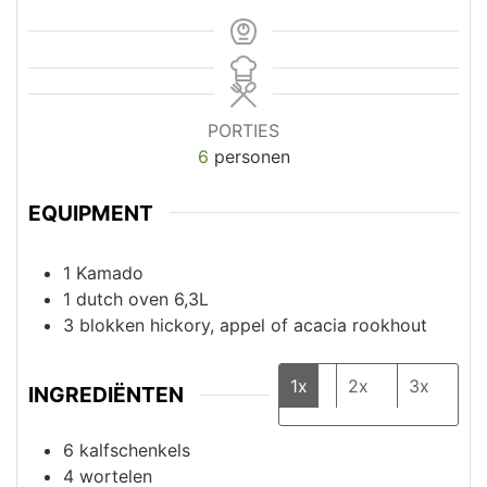
PORTIES
6
personen
EQUIPMENT
1 Kamado
1 dutch oven 6,3L
3 blokken hickory, appel of acacia rookhout
1x
2x
3x
INGREDIËNTEN
6
kalfschenkels
4
wortelen