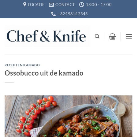
Ga
LOCATIE
CONTACT
13:00 - 17:00
naar
+32498142343
inhoud
RECEPTEN KAMADO
Ossobucco uit de kamado