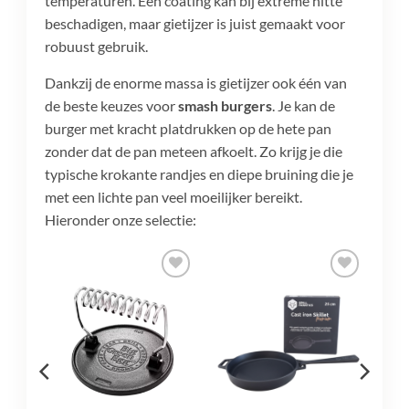
temperaturen. Een coating kan bij extreme hitte
beschadigen, maar gietijzer is juist gemaakt voor
robuust gebruik.
Dankzij de enorme massa is gietijzer ook één van
de beste keuzes voor
smash burgers
. Je kan de
burger met kracht platdrukken op de hete pan
zonder dat de pan meteen afkoelt. Zo krijg je die
typische krokante randjes en diepe bruining die je
met een lichte pan veel moeilijker bereikt.
Hieronder onze selectie:
egen
Toevoegen
Toevoegen
n
aan
aan
lijst
verlanglijst
verlanglijst