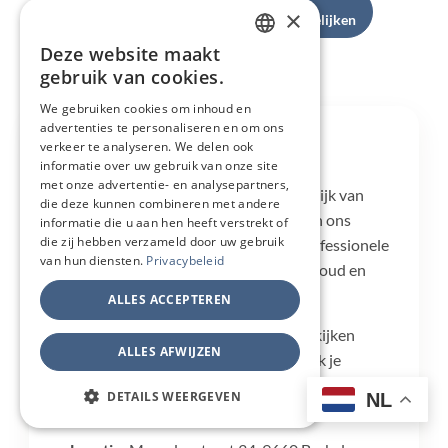
×
Inox vergelijken
Antikleef vergelijken
Deze website maakt
DUTCH
Workshops bekijken
gebruik van cookies.
FRENCH
We gebruiken cookies om inhoud en
advertenties te personaliseren en om ons
GERMAN
Over Chef & Knife
verkeer te analyseren. We delen ook
ENGLISH
informatie over uw gebruik van onze site
met onze advertentie- en analysepartners,
Dit artikel is geschreven vanuit de praktijk van
die deze kunnen combineren met andere
Chef & Knife in Brakel. In onze winkel en ons
informatie die u aan hen heeft verstrekt of
die zij hebben verzameld door uw gebruik
slijpatelier helpen we hobbykoks en professionele
van hun diensten.
Privacybeleid
chefs met messen, slijptechniek, onderhoud en
snijmateriaal.
ALLES ACCEPTEREN
We verkopen niet alleen messen, maar kijken
ALLES AFWIJZEN
vooral naar hoe jij kookt: welke snijplank je
gebruikt, hoe je je messen onderhoudt en welk mes
DETAILS WEERGEVEN
NL
past bij jouw keuken.