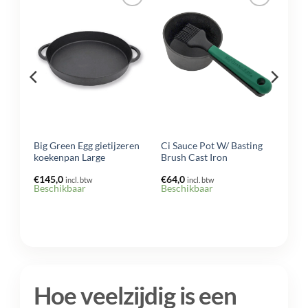
egen
Toevoegen
Toevoegen
n
aan
aan
lijst
verlanglijst
verlanglijst
 cm
Big Green Egg gietijzeren
Ci Sauce Pot W/ Basting
vat
koekenpan Large
Brush Cast Iron
€
145,0
€
64,0
incl. btw
incl. btw
Beschikbaar
Beschikbaar
Hoe veelzijdig is een