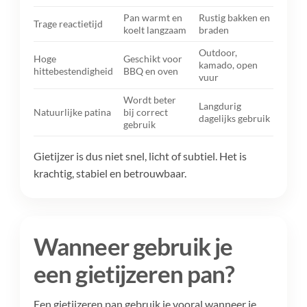
Pan warmt en
Rustig bakken en
Trage reactietijd
koelt langzaam
braden
Outdoor,
Hoge
Geschikt voor
kamado, open
hittebestendigheid
BBQ en oven
vuur
Wordt beter
Langdurig
Natuurlijke patina
bij correct
dagelijks gebruik
gebruik
Gietijzer is dus niet snel, licht of subtiel. Het is
krachtig, stabiel en betrouwbaar.
Wanneer gebruik je
een gietijzeren pan?
Een gietijzeren pan gebruik je vooral wanneer je