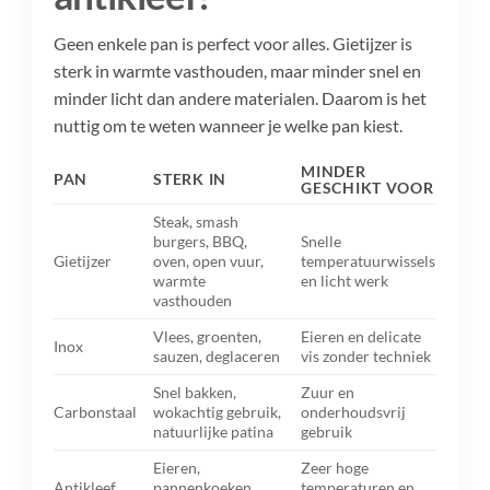
Geen enkele pan is perfect voor alles. Gietijzer is
sterk in warmte vasthouden, maar minder snel en
minder licht dan andere materialen. Daarom is het
nuttig om te weten wanneer je welke pan kiest.
MINDER
PAN
STERK IN
GESCHIKT VOOR
Steak, smash
burgers, BBQ,
Snelle
Gietijzer
oven, open vuur,
temperatuurwissels
warmte
en licht werk
vasthouden
Vlees, groenten,
Eieren en delicate
Inox
sauzen, deglaceren
vis zonder techniek
Snel bakken,
Zuur en
Carbonstaal
wokachtig gebruik,
onderhoudsvrij
natuurlijke patina
gebruik
Eieren,
Zeer hoge
Antikleef
pannenkoeken,
temperaturen en