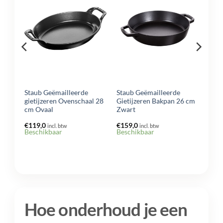
n
aan
aan
lijst
verlanglijst
verlanglijst
Staub Geëmailleerde
Staub Geëmailleerde
 34
gietijzeren Ovenschaal 28
Gietijzeren Bakpan 26 cm
cm Ovaal
Zwart
jke
e
€
119,0
€
159,0
incl. btw
incl. btw
Beschikbaar
Beschikbaar
.
Hoe onderhoud je een