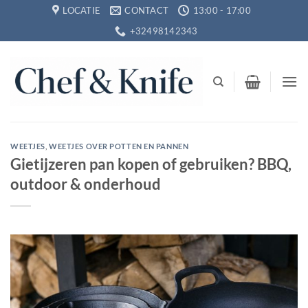
Ga
LOCATIE
CONTACT
13:00 - 17:00
naar
+32498142343
inhoud
WEETJES
,
WEETJES OVER POTTEN EN PANNEN
Gietijzeren pan kopen of gebruiken? BBQ,
outdoor & onderhoud