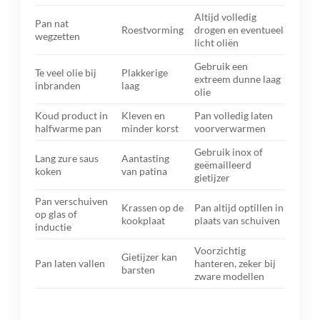
Altijd volledig
Pan nat
Roestvorming
drogen en eventueel
wegzetten
licht oliën
Gebruik een
Te veel olie bij
Plakkerige
extreem dunne laag
inbranden
laag
olie
Koud product in
Kleven en
Pan volledig laten
halfwarme pan
minder korst
voorverwarmen
Gebruik inox of
Lang zure saus
Aantasting
geëmailleerd
koken
van patina
gietijzer
Pan verschuiven
Krassen op de
Pan altijd optillen in
op glas of
kookplaat
plaats van schuiven
inductie
Voorzichtig
Gietijzer kan
Pan laten vallen
hanteren, zeker bij
barsten
zware modellen