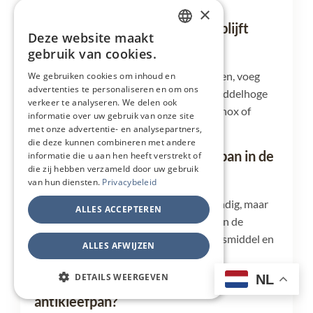
of olijfolie ook.
×
Hoe voorkom je dat eten toch blijft
Deze website maakt
DUTCH
plakken?
gebruik van cookies.
FRENCH
Laat de pan rustig op temperatuur komen, voeg
We gebruiken cookies om inhoud en
advertenties te personaliseren en om ons
GERMAN
daarna vetstof toe en bak op lage tot middelhoge
verkeer te analyseren. We delen ook
warmte. Gebruik de pan niet zoals een inox of
ENGLISH
informatie over uw gebruik van onze site
gietijzeren pan op extreme hitte.
met onze advertentie- en analysepartners,
die deze kunnen combineren met andere
Mag een keramische antikleefpan in de
informatie die u aan hen heeft verstrekt of
die zij hebben verzameld door uw gebruik
vaatwasser?
van hun diensten.
Privacybeleid
Sommige pannen zijn vaatwasserbestendig, maar
ALLES ACCEPTEREN
handwas is beter voor de levensduur van de
coating. Gebruik warm water, mild afwasmiddel en
ALLES AFWIJZEN
een zachte spons.
DETAILS WEERGEVEN
NL
Kan je steak bakken in een keramische
antikleefpan?