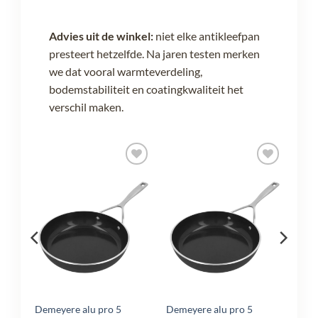
Advies uit de winkel:
niet elke antikleefpan
presteert hetzelfde. Na jaren testen merken
we dat vooral warmteverdeling,
bodemstabiliteit en coatingkwaliteit het
verschil maken.
egen
Toevoegen
Toevoegen
n
aan
aan
lijst
verlanglijst
verlanglijst
Demeyere alu pro 5
Demeyere alu pro 5