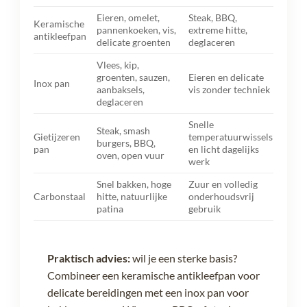
Eieren, omelet,
Steak, BBQ,
Keramische
pannenkoeken, vis,
extreme hitte,
antikleefpan
delicate groenten
deglaceren
Vlees, kip,
groenten, sauzen,
Eieren en delicate
Inox pan
aanbaksels,
vis zonder techniek
deglaceren
Snelle
Steak, smash
Gietijzeren
temperatuurwissels
burgers, BBQ,
pan
en licht dagelijks
oven, open vuur
werk
Snel bakken, hoge
Zuur en volledig
Carbonstaal
hitte, natuurlijke
onderhoudsvrij
patina
gebruik
Praktisch advies:
wil je een sterke basis?
Combineer een keramische antikleefpan voor
delicate bereidingen met een inox pan voor