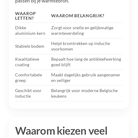
passen bij je warmtebron.
WAAROP
WAAROM BELANGRIJK?
LETTEN?
Dikke
Zorgt voor snelle en gelijkmatige
aluminium kern
warmteverdeling
Helpt kromtrekken op inductie
Stabiele bodem
voorkomen
Kwalitatieve
Bepaalt hoe lang de antikleefwerking
coating
goed blijft
Comfortabele
Maakt dagelijks gebruik aangenamer
greep
en veiliger
Geschikt voor
Belangrijk voor moderne Belgische
inductie
keukens
Waarom kiezen veel