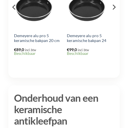
Demeyere alu pro 5
Demeyere alu pro 5
8
keramische bakpan 20 cm
keramische bakpan 24
€
89,0
€
99,0
incl. btw
incl. btw
ling
Beschikbaar
Beschikbaar
Onderhoud van een
keramische
antikleefpan