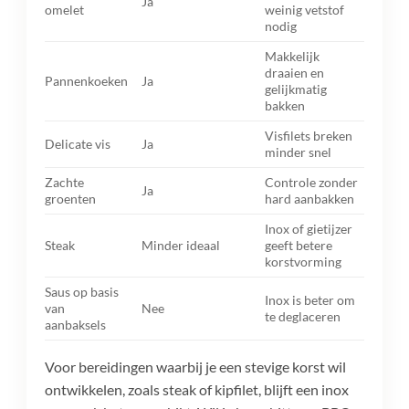
Ja
omelet
weinig vetstof
nodig
Makkelijk
draaien en
Pannenkoeken
Ja
gelijkmatig
bakken
Visfilets breken
Delicate vis
Ja
minder snel
Zachte
Controle zonder
Ja
groenten
hard aanbakken
Inox of gietijzer
Steak
Minder ideaal
geeft betere
korstvorming
Saus op basis
Inox is beter om
van
Nee
te deglaceren
aanbaksels
Voor bereidingen waarbij je een stevige korst wil
ontwikkelen, zoals steak of kipfilet, blijft een inox