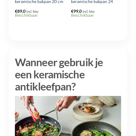
8
keramische bakpan 20 cm
keramische bakpan 24
€
89,0
€
99,0
incl. btw
incl. btw
ling
Beschikbaar
Beschikbaar
Wanneer gebruik je
een keramische
antikleefpan?