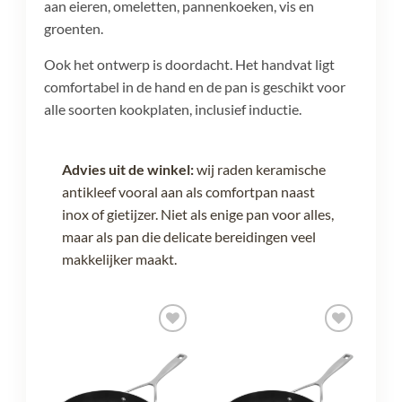
aan eieren, omeletten, pannenkoeken, vis en
groenten.
Ook het ontwerp is doordacht. Het handvat ligt
comfortabel in de hand en de pan is geschikt voor
alle soorten kookplaten, inclusief inductie.
Advies uit de winkel:
wij raden keramische
antikleef vooral aan als comfortpan naast
inox of gietijzer. Niet als enige pan voor alles,
maar als pan die delicate bereidingen veel
makkelijker maakt.
egen
Toevoegen
Toevoegen
n
aan
aan
lijst
verlanglijst
verlanglijst