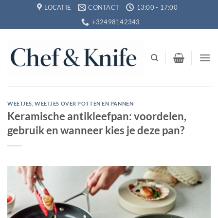
Ga
LOCATIE
CONTACT
13:00 - 17:00
naar
+32498142343
inhoud
WEETJES
,
WEETJES OVER POTTEN EN PANNEN
Keramische antikleefpan: voordelen,
gebruik en wanneer kies je deze pan?