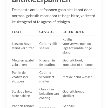
De meeste antikleefpannen gaan niet kapot door
normaal gebruik, maar door te hoge hitte, verkeerd
keukengerei of te agressief reinigen.
FOUT
GEVOLG
BETER DOEN
Rustig
Leeg op hoge
Coating slijt
voorverwarmen op
stand verhitten
sneller
lage tot middelhoge
stand
Metalen spatel
Krassen in
Gebruik hout,
gebruiken
de coating
kunststof of silicone
Pan in de
Coating
vaatwasser
veroudert
Met de hand wassen
stoppen
sneller
Onnodige
Steak op hoge
Gebruik inox of
belasting van
hitte bakken
gietijzer
coating
Pannen zonder
Gebruik
Krassen en