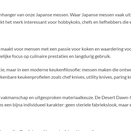
genhanger van onze Japanse messen. Waar Japanse messen vaak uitbli
t het merk interessant voor hobbykoks, chefs en liefhebbers die e
maakt voor mensen met een passie voor koken en waardering voo
ijke focus op culinaire prestaties en langdurig gebruik.
tie, maar in een moderne keukenfilosofie: messen maken die ontwor
nbare keukenprofielen zoals chef knives, utility knives, paring kn
 vakmanschap en uitgesproken materiaalkeuze. De Desert Dawn-lij
es een bijna individueel karakter: geen steriele fabriekslook, maa