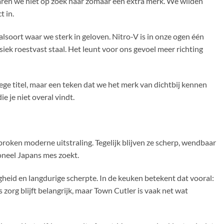
waren we niet op zoek naar zomaar een extra merk. We wilden
t in.
soort waar we sterk in geloven. Nitro-V is in onze ogen één
siek roestvast staal. Het leunt voor ons gevoel meer richting
ge titel, maar een teken dat we het merk van dichtbij kennen
e je niet overal vindt.
oken moderne uitstraling. Tegelijk blijven ze scherp, wendbaar
ioneel Japans mes zoekt.
gheid en langdurige scherpte. In de keuken betekent dat vooral:
 zorg blijft belangrijk, maar Town Cutler is vaak net wat