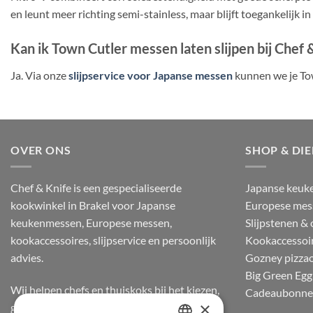
en leunt meer richting semi-stainless, maar blijft toegankelijk 
Kan ik Town Cutler messen laten slijpen bij Chef 
Ja. Via onze
slijpservice voor Japanse messen
kunnen we je To
OVER ONS
SHOP & DI
Chef & Knife is een gespecialiseerde
Japanse keuk
kookwinkel in Brakel voor Japanse
Europese mes
keukenmessen, Europese messen,
Slijpstenen &
kookaccessoires, slijpservice en persoonlijk
Kookaccessoi
advies.
Gozney pizza
Big Green Egg
Wij helpen chefs en thuiskoks bij het kiezen,
Cadeaubonn
×
gebruiken en onderhouden van messen, op