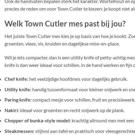
Ook de handvaten bepalen sterk het karakter. Wortelhout en epo
precies de reden om voor Town Cutler te kiezen: je koopt niet 
Welk Town Cutler mes past bij jou?
Het juiste Town Cutler mes kies je op basis van hoe je kookt. Zo
groenten, vlees, vis, kruiden en dagelijkse mise-en-place.
Wil je iets compacter, dan is een utility knife of petty-achtig m
knife is dan weer ideaal voor schillen, in de hand werken en fijn 
Chef knife:
het veelzijdige hoofdmes voor dagelijks gebruik.
Utility knife:
handig tussenformaat voor kleiner snijwerk en sne
Paring knife:
compact mesje voor schillen, fruit en precisiewerk
Nakiri:
ideaal voor groenten en recht snijwerk op de plank.
Chopper of bunka-style model:
krachtig allround mes met een 
Steakmessen:
stijlvol aan tafel en praktisch voor vleesgerechte