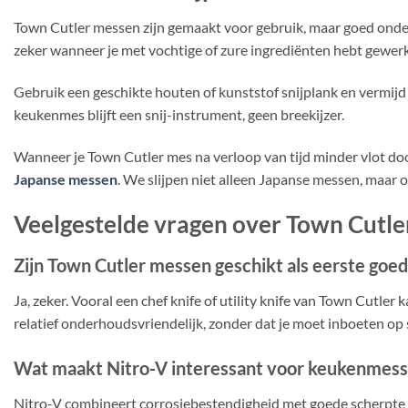
Town Cutler messen zijn gemaakt voor gebruik, maar goed onderho
zeker wanneer je met vochtige of zure ingrediënten hebt gewerk
Gebruik een geschikte houten of kunststof snijplank en vermijd 
keukenmes blijft een snij-instrument, geen breekijzer.
Wanneer je Town Cutler mes na verloop van tijd minder vlot door 
Japanse messen
. We slijpen niet alleen Japanse messen, maar
Veelgestelde vragen over Town Cutl
Zijn Town Cutler messen geschikt als eerste goe
Ja, zeker. Vooral een chef knife of utility knife van Town Cutler
relatief onderhoudsvriendelijk, zonder dat je moet inboeten op s
Wat maakt Nitro-V interessant voor keukenmes
Nitro-V combineert corrosiebestendigheid met goede scherpte en 