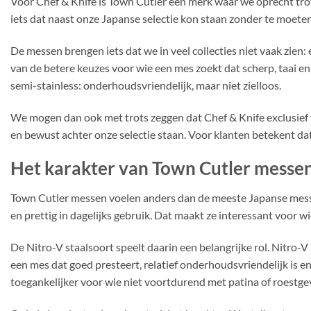
Voor Chef & Knife is Town Cutler een merk waar we oprecht tro
iets dat naast onze Japanse selectie kon staan zonder te moeten
De messen brengen iets dat we in veel collecties niet vaak zie
van de betere keuzes voor wie een mes zoekt dat scherp, taai en 
semi-stainless: onderhoudsvriendelijk, maar niet zielloos.
We mogen dan ook met trots zeggen dat Chef & Knife exclusief v
en bewust achter onze selectie staan. Voor klanten betekent dat b
Het karakter van Town Cutler messe
Town Cutler messen voelen anders dan de meeste Japanse messen
en prettig in dagelijks gebruik. Dat maakt ze interessant voor w
De Nitro-V staalsoort speelt daarin een belangrijke rol. Nitro-
een mes dat goed presteert, relatief onderhoudsvriendelijk is en 
toegankelijker voor wie niet voortdurend met patina of roestgevo