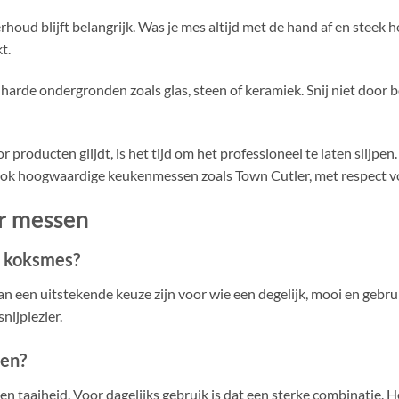
ud blijft belangrijk. Was je mes altijd met de hand af en steek h
t.
harde ondergronden zoals glas, steen of keramiek. Snij niet door 
producten glijdt, is het tijd om het professioneel te laten slijpen.
 ook hoogwaardige keukenmessen zoals Town Cutler, met respect vo
er messen
d koksmes?
 kan een uitstekende keuze zijn voor wie een degelijk, mooi en gebr
nijplezier.
sen?
taaiheid. Voor dagelijks gebruik is dat een sterke combinatie. Het