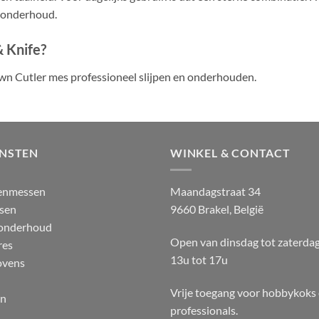
in onderhoud.
& Knife?
wn Cutler mes professioneel slijpen en onderhouden.
ENSTEN
WINKEL & CONTACT
enmessen
Maandagstraat 34
sen
9660 Brakel, België
 onderhoud
Open van dinsdag tot zaterda
res
13u tot 17u
ovens
Vrije toegang voor hobbykoks
en
professionals.