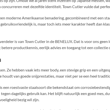
ts op zijn. Omdat we al jaren sterk inzetten op Japanse messen, 
 concurreren met dezelfde identiteit. Town Cutler vulde dat perfec
n: een moderne Amerikaanse benadering, gecombineerd met een staal
gebruiksvriendelijk is, maar toch iets meer karakter heeft dan klas
erdeler is van Town Cutler in de BENELUX. Dat is voor ons geen le
etere productkennis, eerlijk advies en toegang tot een collectie di
n
. Ze hebben vaak iets meer body, een stevige grip en een uitgespr
ie houdt van goede snijprestaties, maar niet per se een heel tradit
V is een roestvaste staalsoort die bekendstaat om corrosiebestendi
tegen dagelijks gebruik kan. Het blijft natuurlijk een goed mes, dus
eligheid bezig wil zijn.