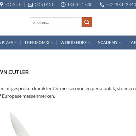
LOCATIE
CONTACT
13:00 - 17:00
+3249814234
Zoeken
naar:
& PIZZA
THERMOMIX
WORKSHOPS
ACADEMY
TAF
WN CUTLER
tgesproken karakter. De messen voelen persoonlijk, stoer en eige
 of Europese messenmerken.