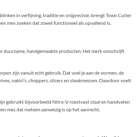
nken in verfijning, traditie en snijprecisie, brengt Town Cutler
en mes zoeken dat zowel functioneel als opvallend is.
r duurzame, handgemaakte producten. Het merk omschrijft
pen zijn vanuit echt gebruik. Dat voel je aan de vormen, de
ives, nakiri’s, choppers, slicers en steakmessen. Daardoor voelt
n gebruikt bijvoorbeeld Nitro-V roestvast staal en handvaten
r een mes dat meteen aanwezig is op het aanrecht.