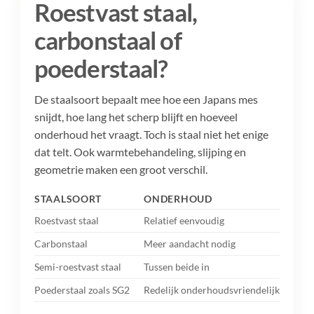
Roestvast staal,
carbonstaal of
poederstaal?
De staalsoort bepaalt mee hoe een Japans mes
snijdt, hoe lang het scherp blijft en hoeveel
onderhoud het vraagt. Toch is staal niet het enige
dat telt. Ook warmtebehandeling, slijping en
geometrie maken een groot verschil.
STAALSOORT
ONDERHOUD
VO
Roestvast staal
Relatief eenvoudig
Begi
Carbonstaal
Meer aandacht nodig
Lief
Semi-roestvast staal
Tussen beide in
Wie
Poederstaal zoals SG2
Redelijk onderhoudsvriendelijk
Wie 