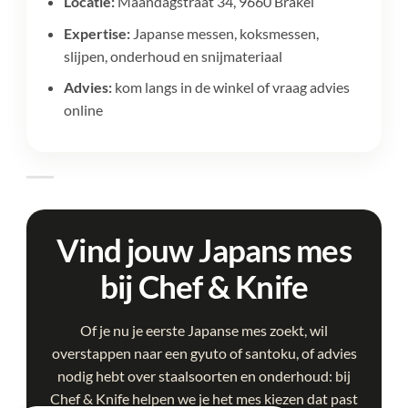
Locatie:
Maandagstraat 34, 9660 Brakel
Expertise:
Japanse messen, koksmessen,
slijpen, onderhoud en snijmateriaal
Advies:
kom langs in de winkel of vraag advies
online
Vind jouw Japans mes
bij Chef & Knife
Of je nu je eerste Japanse mes zoekt, wil
overstappen naar een gyuto of santoku, of advies
nodig hebt over staalsoorten en onderhoud: bij
Chef & Knife helpen we je het mes kiezen dat past