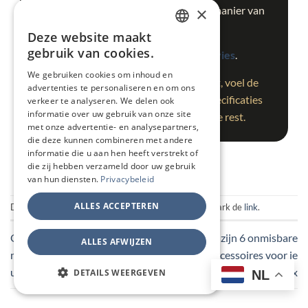
×
bij jouw hand, jouw keuken en jouw manier van
koken.
Deze website maakt
DUTCH
gebruik van cookies.
Bekijk de collectie
of
vraag advies
.
FRENCH
We gebruiken cookies om inhoud en
Tip: neem verschillende messen vast, voel de
advertenties te personaliseren en om ons
GERMAN
balans en vergelijk het snijgevoel. Specificaties
verkeer te analyseren. We delen ook
ENGLISH
informatie over uw gebruik van onze site
helpen, maar jouw hand vertelt de rest.
met onze advertentie- en analysepartners,
die deze kunnen combineren met andere
informatie die u aan hen heeft verstrekt of
die zij hebben verzameld door uw gebruik
van hun diensten.
Privacybeleid
ALLES ACCEPTEREN
Dit bericht is gepost in
Weetjes over messen
. Bookmark de
link
.
Onze messenmerken: Japanse
Dit zijn 6 onmisbare
ALLES AFWIJZEN
meesters, Europese traditie en
accessoires voor je
uitzonderlijk vakmanschap
Thermomix
DETAILS WEERGEVEN
NL