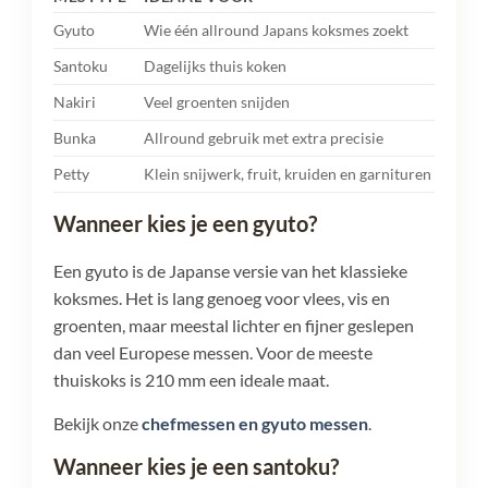
Gyuto
Wie één allround Japans koksmes zoekt
Meer 
Santoku
Dagelijks thuis koken
Compa
Nakiri
Veel groenten snijden
Recht
Bunka
Allround gebruik met extra precisie
Comp
Petty
Klein snijwerk, fruit, kruiden en garnituren
Handi
Wanneer kies je een gyuto?
Een gyuto is de Japanse versie van het klassieke
koksmes. Het is lang genoeg voor vlees, vis en
groenten, maar meestal lichter en fijner geslepen
dan veel Europese messen. Voor de meeste
thuiskoks is 210 mm een ideale maat.
Bekijk onze
chefmessen en gyuto messen
.
Wanneer kies je een santoku?