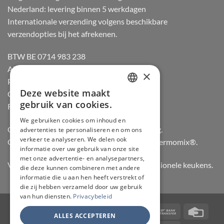
Nederland: levering binnen 5 werkdagen
Internationale verzending volgens beschikbare
verzendopties bij het afrekenen.
BTW BE 0714 983 238
Algemene voorwaarden
×
Privacybeleid
Deze website maakt
Cookiebeleid
DUTCH
gebruik van cookies.
Retourneren
FRENCH
We gebruiken cookies om inhoud en
Officiële dealer van Gozney en Big Green Egg.
advertenties te personaliseren en om ons
GERMAN
verkeer te analyseren. We delen ook
Officiële advisor en verdeler van Vorwerk Thermomix®.
ENGLISH
informatie over uw gebruik van onze site
met onze advertentie- en analysepartners,
Vertrouwd door hobbykoks, chefs en professionele keukens.
die deze kunnen combineren met andere
informatie die u aan hen heeft verstrekt of
die zij hebben verzameld door uw gebruik
van hun diensten.
Privacybeleid
Visa
PayPal
Stripe
MasterCard
Bancontact
Bank
Credi
ALLES ACCEPTEREN
Transfer
Card