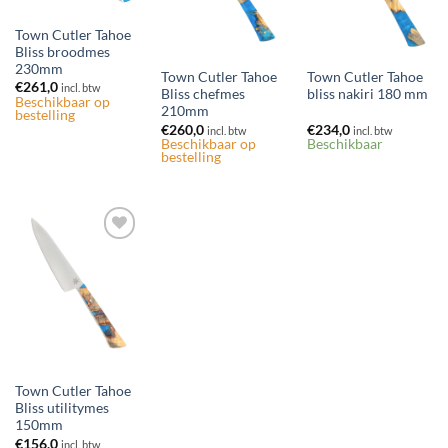
Town Cutler Tahoe
Bliss broodmes
230mm
Town Cutler Tahoe
Town Cutler Tahoe
€
261,0
incl. btw
Bliss chefmes
bliss nakiri 180 mm
Beschikbaar op
210mm
bestelling
€
260,0
€
234,0
incl. btw
incl. btw
Beschikbaar op
Beschikbaar
bestelling
Toevoegen
aan
verlanglijst
Town Cutler Tahoe
Bliss utilitymes
150mm
€
156,0
incl. btw