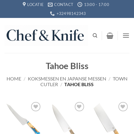
Ga
LOCATIE
CONTACT
13:00 - 17:00
naar
+32498142343
inhoud
Tahoe Bliss
HOME
/
KOKSMESSEN EN JAPANSE MESSEN
/
TOWN
CUTLER
/
TAHOE BLISS
Toevoegen
Toevoegen
Toevoegen
aan
aan
aan
verlanglijst
verlanglijst
verlanglijst