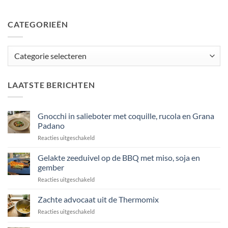
CATEGORIEËN
Categorieën
LAATSTE BERICHTEN
Gnocchi in salieboter met coquille, rucola en Grana
Padano
voor
Reacties uitgeschakeld
Gnocchi
in
Gelakte zeeduivel op de BBQ met miso, soja en
salieboter
gember
met
voor
Reacties uitgeschakeld
coquille,
Gelakte
rucola
zeeduivel
Zachte advocaat uit de Thermomix
en
op
Grana
voor
Reacties uitgeschakeld
de
Padano
Zachte
BBQ