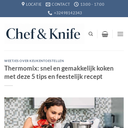
Ga
LOCATIE
CONTACT
13:00 - 17:00
naar
+32498142343
inhoud
WEETJES OVER KEUKENTOESTELLEN
Thermomix: snel en gemakkelijk koken
met deze 5 tips en feestelijk recept