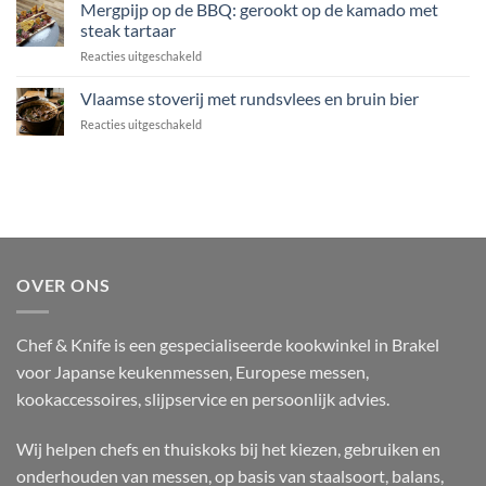
advocaat
Mergpijp op de BBQ: gerookt op de kamado met
met
uit
miso,
steak tartaar
de
soja
voor
Reacties uitgeschakeld
Thermomix
en
Mergpijp
gember
op
Vlaamse stoverij met rundsvlees en bruin bier
de
voor
Reacties uitgeschakeld
BBQ:
Vlaamse
gerookt
stoverij
op
met
de
rundsvlees
kamado
en
met
bruin
steak
bier
tartaar
OVER ONS
Chef & Knife is een gespecialiseerde kookwinkel in Brakel
voor Japanse keukenmessen, Europese messen,
kookaccessoires, slijpservice en persoonlijk advies.
Wij helpen chefs en thuiskoks bij het kiezen, gebruiken en
onderhouden van messen, op basis van staalsoort, balans,