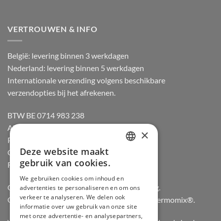
VERTROUWEN & INFO
België: levering binnen 3 werkdagen
Nederland: levering binnen 5 werkdagen
Internationale verzending volgens beschikbare
verzendopties bij het afrekenen.
BTW BE 0714 983 238
Algemene voorwaarden
×
Privacybeleid
Deze website maakt
Cookiebeleid
DUTCH
gebruik van cookies.
Retourneren
FRENCH
We gebruiken cookies om inhoud en
Officiële dealer van Gozney en Big Green Egg.
advertenties te personaliseren en om ons
GERMAN
verkeer te analyseren. We delen ook
Officiële advisor en verdeler van Vorwerk Thermomix®.
ENGLISH
informatie over uw gebruik van onze site
met onze advertentie- en analysepartners,