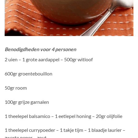
Benodigdheden voor 4 personen
2 uien – 1 grote aardappel – 500gr witloof
600gr groentebouillon
50gr room
100gr grijze garnalen
1 theelepel balsamico – 1 eetlepel honing – 20gr olijfolie
1 theelepel currypoeder – 1 takje tijm – 1 blaadje laurier –
zwarte peper – zout