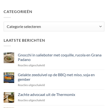
CATEGORIEËN
Categorieën
LAATSTE BERICHTEN
Gnocchi in salieboter met coquille, rucola en Grana
Padano
voor
Reacties uitgeschakeld
Gnocchi
in
Gelakte zeeduivel op de BBQ met miso, soja en
salieboter
gember
met
voor
Reacties uitgeschakeld
coquille,
Gelakte
rucola
zeeduivel
Zachte advocaat uit de Thermomix
en
op
Grana
voor
Reacties uitgeschakeld
de
Padano
Zachte
BBQ