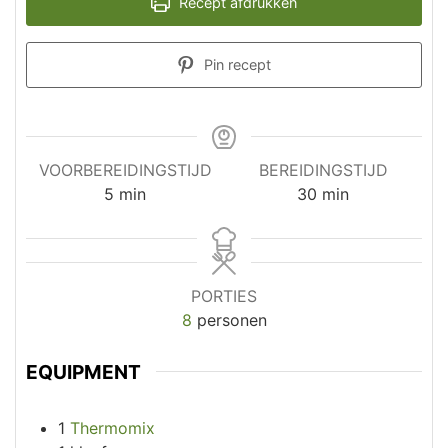
Recept afdrukken
Pin recept
VOORBEREIDINGSTIJD
BEREIDINGSTIJD
minuten
minuten
5
min
30
min
PORTIES
8
personen
EQUIPMENT
1
Thermomix