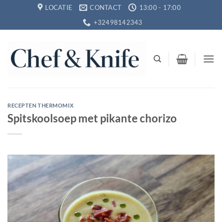
Ga
LOCATIE
CONTACT
13:00 - 17:00
naar
+32498142343
inhoud
RECEPTEN THERMOMIX
Spitskoolsoep met pikante chorizo