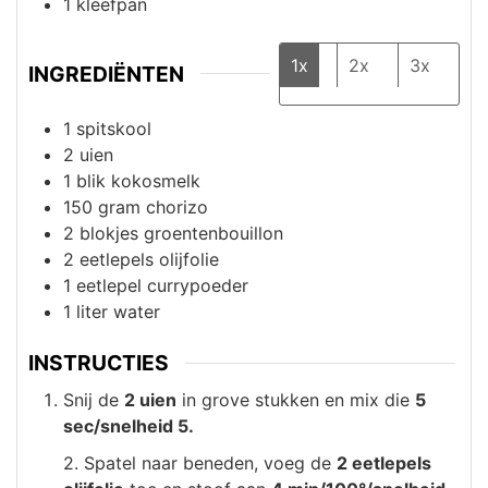
1 kleefpan
1x
2x
3x
INGREDIËNTEN
1
spitskool
2
uien
1
blik
kokosmelk
150
gram
chorizo
2
blokjes
groentenbouillon
2
eetlepels
olijfolie
1
eetlepel
currypoeder
1
liter
water
INSTRUCTIES
Snij de
2 uien
in grove stukken en mix die
5
sec/snelheid 5.
2. Spatel naar beneden, voeg de
2 eetlepels