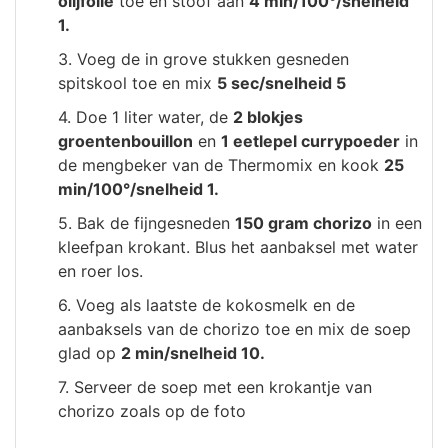
olijfolie
toe en stoof aan
4 min/100°/snelheid
1.
3. Voeg de in grove stukken gesneden
spitskool toe en mix
5 sec/snelheid 5
4. Doe 1 liter water, de
2 blokjes
groentenbouillon
en
1 eetlepel currypoeder
in
de mengbeker van de Thermomix en kook
25
min/100°/snelheid 1.
5. Bak de fijngesneden
150 gram chorizo
in een
kleefpan krokant. Blus het aanbaksel met water
en roer los.
6. Voeg als laatste de kokosmelk en de
aanbaksels van de chorizo toe en mix de soep
glad op
2 min/snelheid 10.
7. Serveer de soep met een krokantje van
chorizo zoals op de foto