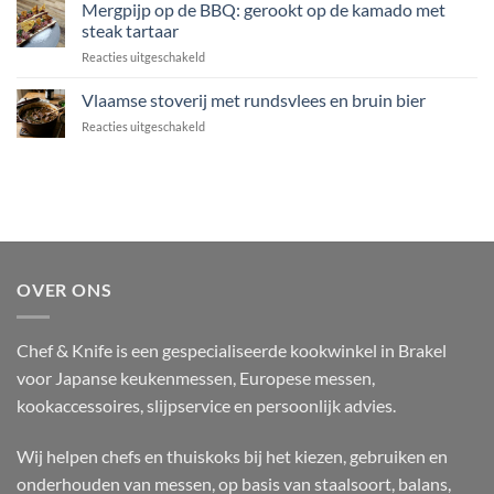
advocaat
Mergpijp op de BBQ: gerookt op de kamado met
met
uit
miso,
steak tartaar
de
soja
voor
Reacties uitgeschakeld
Thermomix
en
Mergpijp
gember
op
Vlaamse stoverij met rundsvlees en bruin bier
de
voor
Reacties uitgeschakeld
BBQ:
Vlaamse
gerookt
stoverij
op
met
de
rundsvlees
kamado
en
met
bruin
steak
bier
tartaar
OVER ONS
Chef & Knife is een gespecialiseerde kookwinkel in Brakel
voor Japanse keukenmessen, Europese messen,
kookaccessoires, slijpservice en persoonlijk advies.
Wij helpen chefs en thuiskoks bij het kiezen, gebruiken en
onderhouden van messen, op basis van staalsoort, balans,