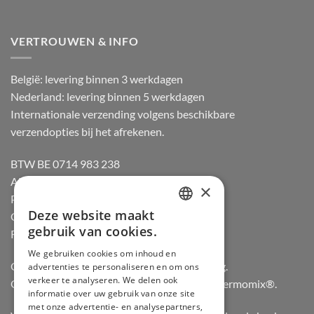
VERTROUWEN & INFO
België: levering binnen 3 werkdagen
Nederland: levering binnen 5 werkdagen
Internationale verzending volgens beschikbare
verzendopties bij het afrekenen.
BTW BE 0714 983 238
Algemene voorwaarden
×
Privacybeleid
Deze website maakt
Cookiebeleid
DUTCH
gebruik van cookies.
Retourneren
FRENCH
We gebruiken cookies om inhoud en
Officiële dealer van Gozney en Big Green Egg.
advertenties te personaliseren en om ons
GERMAN
verkeer te analyseren. We delen ook
Officiële advisor en verdeler van Vorwerk Thermomix®.
ENGLISH
informatie over uw gebruik van onze site
met onze advertentie- en analysepartners,