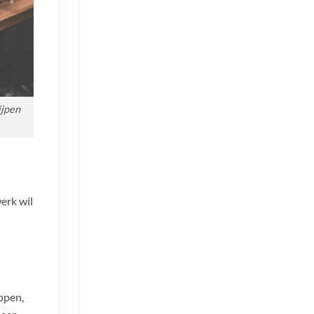
ijpen
erk wil
ppen,