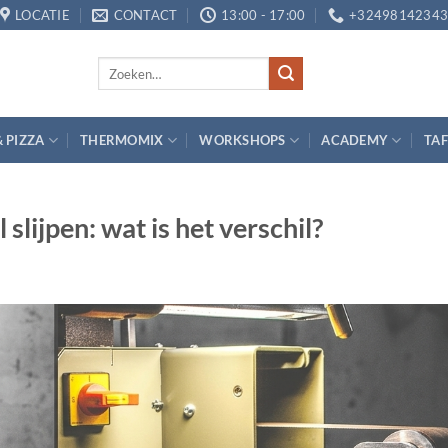
LOCATIE
CONTACT
13:00 - 17:00
+3249814234
Zoeken
naar:
& PIZZA
THERMOMIX
WORKSHOPS
ACADEMY
TAF
slijpen: wat is het verschil?