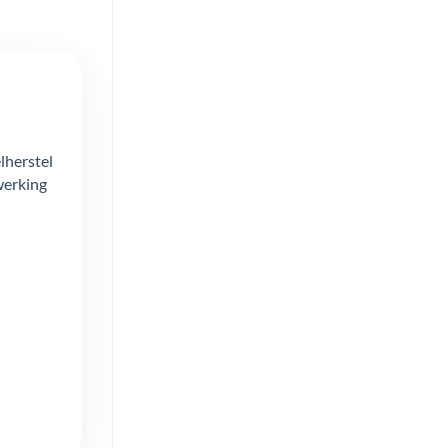
lherstel
werking