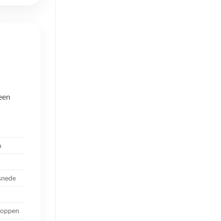
 een
n
 snede
kloppen