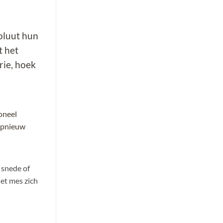
tartaar
bier
oluut hun
t het
rie, hoek
oneel
 opnieuw
 snede of
het mes zich