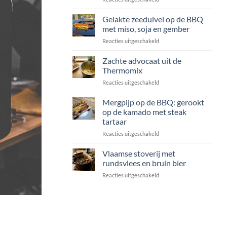
Gnocchi
in
Gelakte zeeduivel op de BBQ
salieboter
met miso, soja en gember
met
voor
Reacties uitgeschakeld
coquille,
Gelakte
rucola
zeeduivel
Zachte advocaat uit de
en
op
Grana
Thermomix
de
Padano
voor
Reacties uitgeschakeld
BBQ
Zachte
met
advocaat
Mergpijp op de BBQ: gerookt
miso,
uit
soja
op de kamado met steak
de
en
tartaar
Thermomix
gember
voor
Reacties uitgeschakeld
Mergpijp
op
Vlaamse stoverij met
de
rundsvlees en bruin bier
BBQ:
voor
Reacties uitgeschakeld
gerookt
Vlaamse
op
stoverij
de
met
kamado
rundsvlees
met
en
steak
bruin