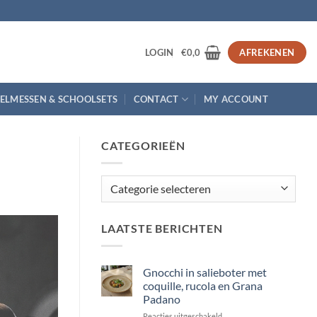
3
LOGIN
€
0,0
AFREKENEN
ELMESSEN & SCHOOLSETS
CONTACT
MY ACCOUNT
CATEGORIEËN
Categorieën
LAATSTE BERICHTEN
Gnocchi in salieboter met
coquille, rucola en Grana
Padano
voor
Reacties uitgeschakeld