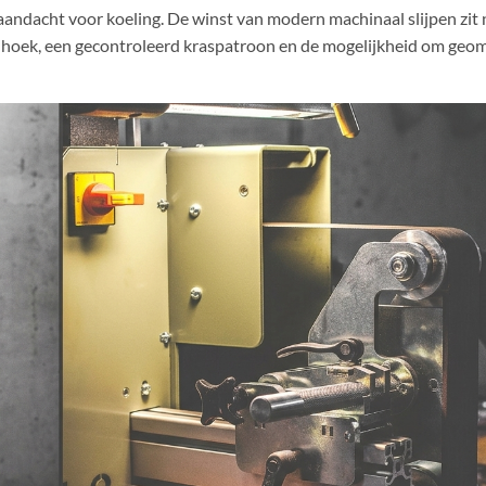
aandacht voor koeling. De winst van modern machinaal slijpen zit n
 hoek, een gecontroleerd kraspatroon en de mogelijkheid om geom