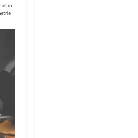
iet in
etrie