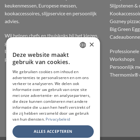
keukenmessen, Europese messen,
Slijpstenen &
kookaccessoires, slijpservice en persoonlijk
Kookaccessoi
advies.
Gozney pizza
Big Green Egg
Wij helpen chefs en thuiskoks bij het kiezen,
Cadeaubonn
×
gebruiken en onderhouden van messen, op
basis van staalsoort, balans, snijgevoel en
Professionele 
Deze website maakt
DUTCH
praktijkervaring.
Workshops
gebruik van cookies.
Persoonlijk m
FRENCH
We gebruiken cookies om inhoud en
Thermomix® d
advertenties te personaliseren en om ons
GERMAN
verkeer te analyseren. We delen ook
ENGLISH
informatie over uw gebruik van onze site
met onze advertentie- en analysepartners,
die deze kunnen combineren met andere
informatie die u aan hen heeft verstrekt of
die zij hebben verzameld door uw gebruik
van hun diensten.
Privacybeleid
ALLES ACCEPTEREN