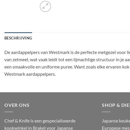
BESCHRIJVING
De aardappelpers van Westmark is de perfecte metgezel voor l
van zetmeel, wat vaak leidt tot een lijmachtige structuur in je
een smaakvolle en uniforme puree. Want zoals elke ervaren kok 
Westmark aardappelpers.
OVER ONS
SHOP & DI
Chef & Knife is een gespecialiseerde
Japanse keuk
kookwinkel in Brakel voor Japanse
Europese mes