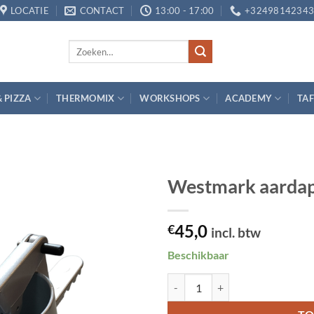
LOCATIE
CONTACT
13:00 - 17:00
+3249814234
Zoeken
naar:
& PIZZA
THERMOMIX
WORKSHOPS
ACADEMY
TAF
Westmark aardap
Toevoegen
45,0
aan
€
incl. btw
verlanglijst
Beschikbaar
Westmark aardappelpers aantal