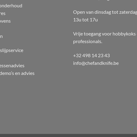
 onderhoud
Open van dinsdag tot zaterda
res
13u tot 17u
ovens
Vrije toegang voor hobbykoks
en
professionals.
slijpservice
+32 498 14 23 43
info@chefandknife.be
essenadvies
emo’s en advies