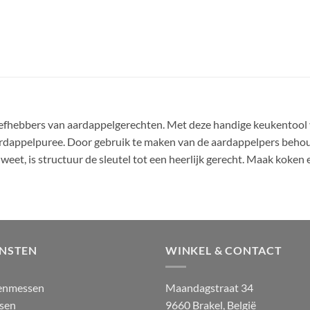
iefhebbers van aardappelgerechten. Met deze handige keukentool 
 aardappelpuree. Door gebruik te maken van de aardappelpers behou
weet, is structuur de sleutel tot een heerlijk gerecht. Maak koke
ENSTEN
WINKEL & CONTACT
enmessen
Maandagstraat 34
sen
9660 Brakel, België