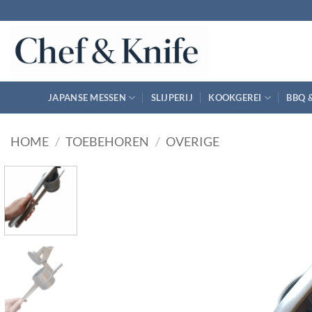
Ga
naar
inhoud
JAPANSE MESSEN
SLIJPERIJ
KOOKGEREI
BBQ 
HOME
/
TOEBEHOREN
/
OVERIGE