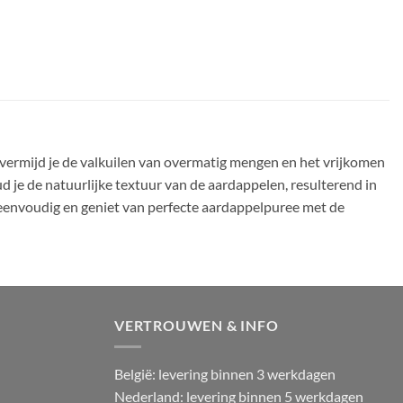
vermijd je de valkuilen van overmatig mengen en het vrijkomen
d je de natuurlijke textuur van de aardappelen, resulterend in
n eenvoudig en geniet van perfecte aardappelpuree met de
VERTROUWEN & INFO
België: levering binnen 3 werkdagen
Nederland: levering binnen 5 werkdagen