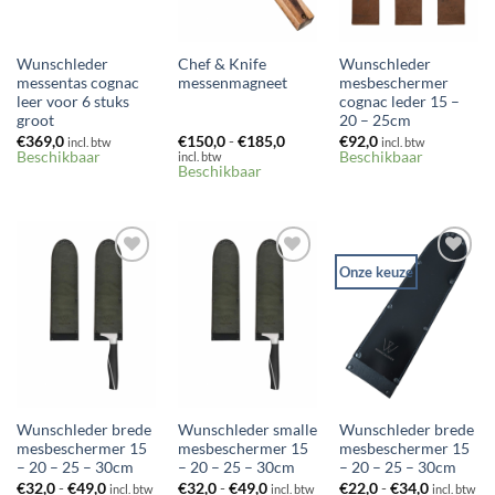
Wunschleder
Chef & Knife
Wunschleder
messentas cognac
messenmagneet
mesbeschermer
leer voor 6 stuks
cognac leder 15 –
groot
20 – 25cm
Prijsklasse:
€
369,0
€
150,0
-
€
185,0
€
92,0
incl. btw
incl. btw
€150,0
Beschikbaar
Beschikbaar
incl. btw
tot
Beschikbaar
€185,0
Onze keuze
Toevoegen
Toevoegen
Toevoegen
aan
aan
aan
verlanglijst
verlanglijst
verlanglijst
Wunschleder brede
Wunschleder smalle
Wunschleder brede
mesbeschermer 15
mesbeschermer 15
mesbeschermer 15
– 20 – 25 – 30cm
– 20 – 25 – 30cm
– 20 – 25 – 30cm
Prijsklasse:
Prijsklasse:
Prijsklass
€
32,0
-
€
49,0
€
32,0
-
€
49,0
€
22,0
-
€
34,0
incl. btw
incl. btw
incl. btw