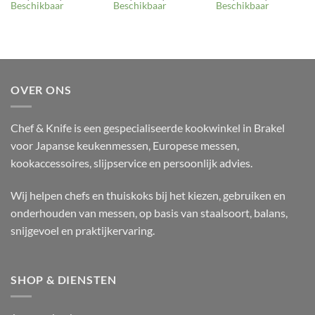
€32,0
€32,0
€22,0
Beschikbaar
Beschikbaar
Beschikbaar
tot
tot
tot
€49,0
€49,0
€34,0
OVER ONS
Chef & Knife is een gespecialiseerde kookwinkel in Brakel
voor Japanse keukenmessen, Europese messen,
kookaccessoires, slijpservice en persoonlijk advies.
Wij helpen chefs en thuiskoks bij het kiezen, gebruiken en
onderhouden van messen, op basis van staalsoort, balans,
snijgevoel en praktijkervaring.
SHOP & DIENSTEN