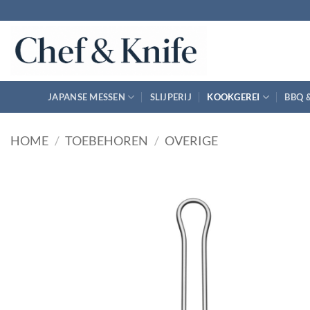
Ga
naar
inhoud
JAPANSE MESSEN
SLIJPERIJ
KOOKGEREI
BBQ 
HOME
/
TOEBEHOREN
/
OVERIGE