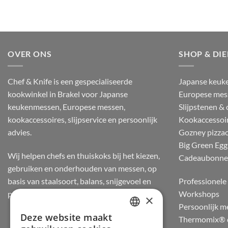
OVER ONS
SHOP & DI
Chef & Knife is een gespecialiseerde
Japanse keuk
kookwinkel in Brakel voor Japanse
Europese mes
keukenmessen, Europese messen,
Slijpstenen &
kookaccessoires, slijpservice en persoonlijk
Kookaccessoi
advies.
Gozney pizza
Big Green Egg
Wij helpen chefs en thuiskoks bij het kiezen,
Cadeaubonn
gebruiken en onderhouden van messen, op
basis van staalsoort, balans, snijgevoel en
Professionele 
praktijkervaring.
Workshops
×
Persoonlijk m
Deze website maakt
Thermomix® d
DUTCH