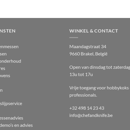
ENSTEN
WINKEL & CONTACT
enmessen
Maandagstraat 34
sen
9660 Brakel, België
 onderhoud
Open van dinsdag tot zaterda
res
13u tot 17u
ovens
Vrije toegang voor hobbykoks
en
professionals.
slijpservice
+32 498 14 23 43
info@chefandknife.be
essenadvies
emo’s en advies