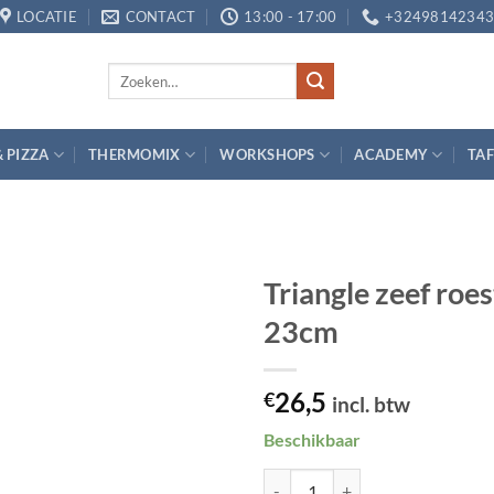
LOCATIE
CONTACT
13:00 - 17:00
+3249814234
Zoeken
naar:
& PIZZA
THERMOMIX
WORKSHOPS
ACADEMY
TAF
Triangle zeef roes
23cm
Toevoegen
aan
verlanglijst
26,5
€
incl. btw
Beschikbaar
Triangle zeef roestvrijstaal met a