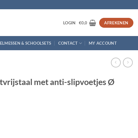
3
LOGIN
€
0,0
AFREKENEN
ELMESSEN & SCHOOLSETS
CONTACT
MY ACCOUNT
tvrijstaal met anti-slipvoetjes Ø
nti-slipvoetjes Ø 23cm aantal