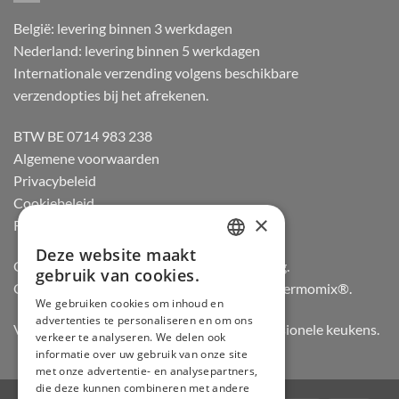
België: levering binnen 3 werkdagen
Nederland: levering binnen 5 werkdagen
Internationale verzending volgens beschikbare
verzendopties bij het afrekenen.
BTW BE 0714 983 238
Algemene voorwaarden
Privacybeleid
Cookiebeleid
×
Retourneren
Deze website maakt
DUTCH
Officiële dealer van Gozney en Big Green Egg.
gebruik van cookies.
Officiële advisor en verdeler van Vorwerk Thermomix®.
FRENCH
We gebruiken cookies om inhoud en
advertenties te personaliseren en om ons
GERMAN
Vertrouwd door hobbykoks, chefs en professionele keukens.
verkeer te analyseren. We delen ook
ENGLISH
informatie over uw gebruik van onze site
met onze advertentie- en analysepartners,
die deze kunnen combineren met andere