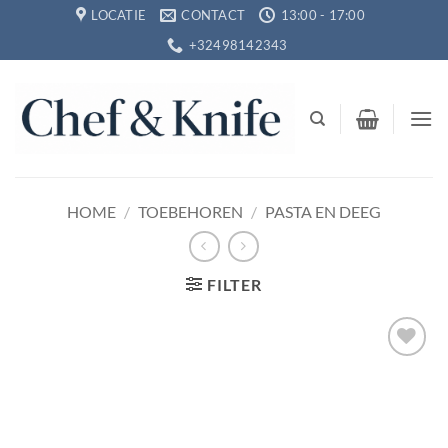
Ga
LOCATIE
CONTACT
13:00 - 17:00
naar
+32498142343
inhoud
HOME
/
TOEBEHOREN
/
PASTA EN DEEG
FILTER
Toevoegen
aan
verlanglijst