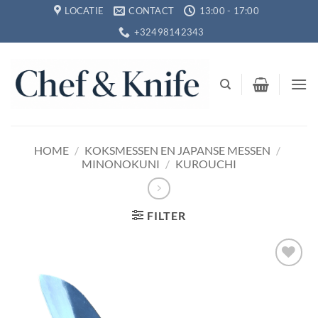
Ga
LOCATIE
CONTACT
13:00 - 17:00
naar
+32498142343
inhoud
HOME
/
KOKSMESSEN EN JAPANSE MESSEN
/
MINONOKUNI
/
KUROUCHI
FILTER
Toevoegen
aan
verlanglijst