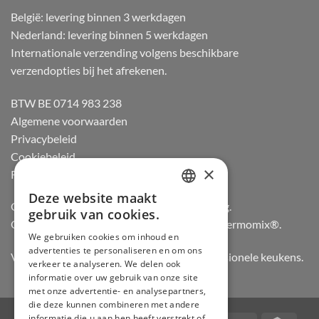
België: levering binnen 3 werkdagen
Nederland: levering binnen 5 werkdagen
Internationale verzending volgens beschikbare
verzendopties bij het afrekenen.
BTW BE 0714 983 238
Algemene voorwaarden
Privacybeleid
Cookiebeleid
×
Retourneren
Deze website maakt
DUTCH
Officiële dealer van Gozney en Big Green Egg.
gebruik van cookies.
Officiële advisor en verdeler van Vorwerk Thermomix®.
FRENCH
We gebruiken cookies om inhoud en
advertenties te personaliseren en om ons
GERMAN
Vertrouwd door hobbykoks, chefs en professionele keukens.
verkeer te analyseren. We delen ook
ENGLISH
informatie over uw gebruik van onze site
met onze advertentie- en analysepartners,
die deze kunnen combineren met andere
informatie die u aan hen heeft verstrekt of