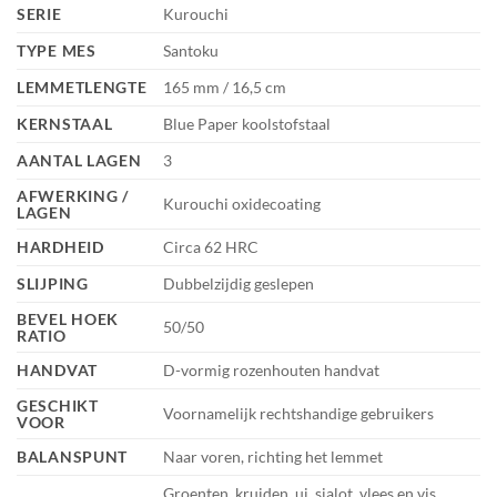
SERIE
Kurouchi
TYPE MES
Santoku
LEMMETLENGTE
165 mm / 16,5 cm
KERNSTAAL
Blue Paper koolstofstaal
AANTAL LAGEN
3
AFWERKING /
Kurouchi oxidecoating
LAGEN
HARDHEID
Circa 62 HRC
SLIJPING
Dubbelzijdig geslepen
BEVEL HOEK
50/50
RATIO
HANDVAT
D-vormig rozenhouten handvat
GESCHIKT
Voornamelijk rechtshandige gebruikers
VOOR
BALANSPUNT
Naar voren, richting het lemmet
Groenten, kruiden, ui, sjalot, vlees en vis