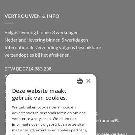
VERTROUWEN & INFO
België: levering binnen 3 werkdagen
Nederland: levering binnen 5 werkdagen
Internationale verzending volgens beschikbare
verzendopties bij het afrekenen.
BTW BE 0714 983 238
Algemene voorwaarden
×
Privacybeleid
Deze website maakt
Cookiebeleid
DUTCH
gebruik van cookies.
Retourneren
FRENCH
We gebruiken cookies om inhoud en
Officiële dealer van Gozney en Big Green Egg.
advertenties te personaliseren en om ons
GERMAN
verkeer te analyseren. We delen ook
Officiële advisor en verdeler van Vorwerk Thermomix®.
ENGLISH
informatie over uw gebruik van onze site
met onze advertentie- en analysepartners,
Vertrouwd door hobbykoks, chefs en professionele keukens.