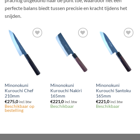
prachtig uitgedund naar de punt toe, waardoor het een
perfecte balans biedt tussen precisie en kracht tijdens het
snijden.
Toevoegen
Toevoegen
Toevoegen
aan
aan
aan
verlanglijst
verlanglijst
verlanglijst
Minonokuni
Minonokuni
Minonokuni
Kurouchi Chef
Kurouchi Nakiri
Kurouchi Santoku
210mm
165mm
165mm
€
275,0
€
221,0
€
221,0
incl. btw
incl. btw
incl. btw
Beschikbaar op
Beschikbaar
Beschikbaar
bestelling