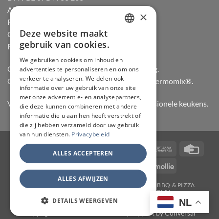
Algemene voorwaarden
×
Privacybeleid
Deze website maakt
Cookiebeleid
DUTCH
gebruik van cookies.
Retourneren
FRENCH
We gebruiken cookies om inhoud en
Officiële dealer van Gozney en Big Green Egg.
advertenties te personaliseren en om ons
GERMAN
verkeer te analyseren. We delen ook
Officiële advisor en verdeler van Vorwerk Thermomix®.
ENGLISH
informatie over uw gebruik van onze site
met onze advertentie- en analysepartners,
Vertrouwd door hobbykoks, chefs en professionele keukens.
die deze kunnen combineren met andere
informatie die u aan hen heeft verstrekt of
die zij hebben verzameld door uw gebruik
van hun diensten.
Privacybeleid
Visa
PayPal
Stripe
MasterCard
Bancontact
Bank
Credi
ALLES ACCEPTEREN
Transfer
Card
IDeal
Invoice
KBC
Maestro
Mollie
ALLES AFWIJZEN
JAPANSE MESSEN
SLIJPERIJ
KOOKGEREI
BBQ & PIZZA
THERMOMIX
WORKSHOPS
ACADEMY
TAFELMESSEN & SCHOOLSETS
CONTACT
MY ACCOUNT
DETAILS WEERGEVEN
NL
Copyright 2026 ©
CHEF & KNIFE
| Support by
Conversal