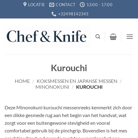
Ga
LOCATIE
CONTACT
13:00 - 17:00
naar
+32498142343
inhoud
Kurouchi
HOME
/
KOKSMESSEN EN JAPANSE MESSEN
/
MINONOKUNI
/
KUROUCHI
Deze Minonokuni kurouchi messenreeks kenmerkt zich door
een dikke gesmede rug aan het begin van het handvat, wat
zorgt voor een buitengewone stevigheid en vooral
comfortabel gebruik bij de pinchgrip. Bovendien is het mes