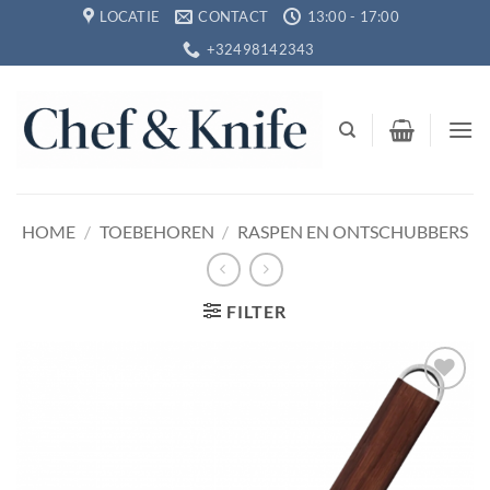
Ga
LOCATIE
CONTACT
13:00 - 17:00
naar
+32498142343
inhoud
HOME
/
TOEBEHOREN
/
RASPEN EN ONTSCHUBBERS
FILTER
Toevoegen
aan
verlanglijst