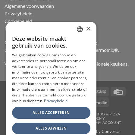
Algemene voorwaarden
Privacybeleid
Cookiebeleid
×
Retourneren
Deze website maakt
DUTCH
Officiële dealer van Gozney en Big Green Egg.
gebruik van cookies.
Officiële advisor en verdeler van Vorwerk Thermomix®.
FRENCH
We gebruiken cookies om inhoud en
advertenties te personaliseren en om ons
GERMAN
Vertrouwd door hobbykoks, chefs en professionele keukens.
verkeer te analyseren. We delen ook
ENGLISH
informatie over uw gebruik van onze site
met onze advertentie- en analysepartners,
die deze kunnen combineren met andere
informatie die u aan hen heeft verstrekt of
Visa
PayPal
Stripe
MasterCard
Bancontact
Bank
Credi
die zij hebben verzameld door uw gebruik
Transfer
Card
van hun diensten.
Privacybeleid
IDeal
Invoice
KBC
Maestro
Mollie
ALLES ACCEPTEREN
JAPANSE MESSEN
SLIJPERIJ
KOOKGEREI
BBQ & PIZZA
THERMOMIX
WORKSHOPS
ACADEMY
TAFELMESSEN & SCHOOLSETS
CONTACT
MY ACCOUNT
ALLES AFWIJZEN
Copyright 2026 ©
CHEF & KNIFE
| Support by
Conversal