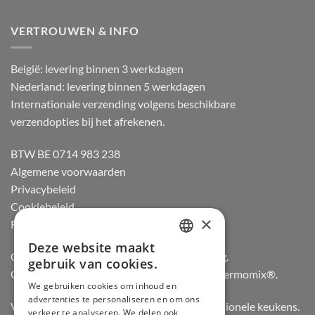
VERTROUWEN & INFO
België: levering binnen 3 werkdagen
Nederland: levering binnen 5 werkdagen
Internationale verzending volgens beschikbare
verzendopties bij het afrekenen.
BTW BE 0714 983 238
Algemene voorwaarden
Privacybeleid
Cookiebeleid
×
Retourneren
Deze website maakt
DUTCH
Officiële dealer van Gozney en Big Green Egg.
gebruik van cookies.
Officiële advisor en verdeler van Vorwerk Thermomix®.
FRENCH
We gebruiken cookies om inhoud en
advertenties te personaliseren en om ons
GERMAN
Vertrouwd door hobbykoks, chefs en professionele keukens.
verkeer te analyseren. We delen ook