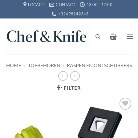
Ga
LOCATIE
CONTACT
13:00 - 17:00
naar
+32498142343
inhoud
HOME
/
TOEBEHOREN
/
RASPEN EN ONTSCHUBBERS
FILTER
Toevoegen
aan
verlanglijst