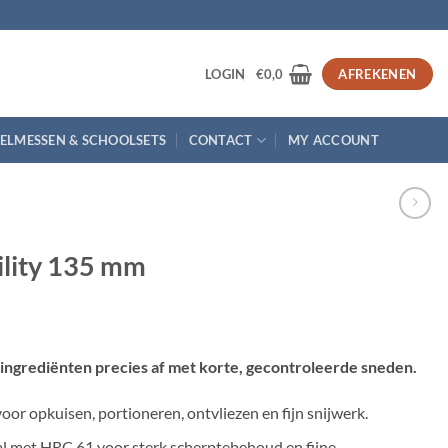
3
LOGIN
€
0,0
AFREKENEN
ELMESSEN & SCHOOLSETS
CONTACT
MY ACCOUNT
ility 135 mm
 ingrediënten precies af met korte, gecontroleerde sneden.
or opkuisen, portioneren, ontvliezen en fijn snijwerk.
l met HRC 61 voor sterk scherptebehoud en fijne