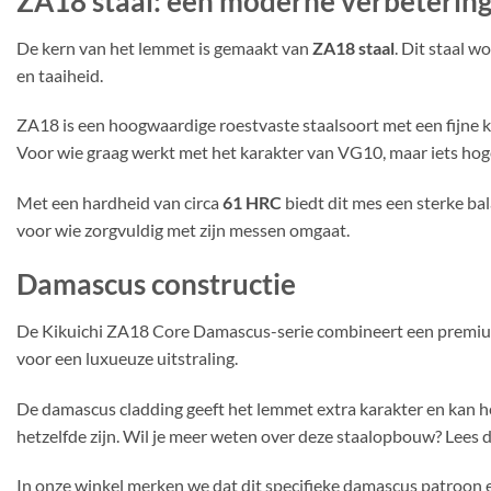
ZA18 staal: een moderne verbeterin
De kern van het lemmet is gemaakt van
ZA18 staal
. Dit staal 
en taaiheid.
ZA18 is een hoogwaardige roestvaste staalsoort met een fijne k
Voor wie graag werkt met het karakter van VG10, maar iets hoger
Met een hardheid van circa
61 HRC
biedt dit mes een sterke ba
voor wie zorgvuldig met zijn messen omgaat.
Damascus constructie
De Kikuichi ZA18 Core Damascus-serie combineert een premium
voor een luxueuze uitstraling.
De damascus cladding geeft het lemmet extra karakter en kan h
hetzelfde zijn. Wil je meer weten over deze staalopbouw? Lees 
In onze winkel merken we dat dit specifieke damascus patroon 