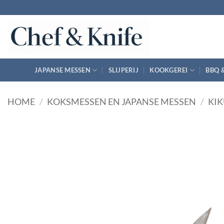
Ga
naar
inhoud
JAPANSE MESSEN
SLIJPERIJ
KOOKGEREI
BBQ 
HOME
/
KOKSMESSEN EN JAPANSE MESSEN
/
KIK