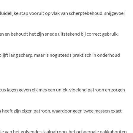
duidelijke stap vooruit op vlak van scherptebehoud, snijgevoel
 en behoudt het zijn snede uitstekend bij correct gebruik.
ijft lang scherp, maar is nog steeds praktisch in onderhoud
 lagen geven elk mes een uniek, vloeiend patroon en zorgen
s heeft zijn eigen patroon, waardoor geen twee messen exact
tie van het golvende staalpatroon, het octagonale pakkahouten