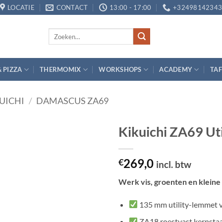
LOCATIE
CONTACT
13:00 - 17:00
+3249814234
Zoeken
naar:
& PIZZA
THERMOMIX
WORKSHOPS
ACADEMY
TAF
UICHI
/
DAMASCUS ZA69
Kikuichi ZA69 Ut
Toevoegen
269,0
aan
€
incl. btw
verlanglijst
Werk vis, groenten en kleine
135 mm utility-lemmet vo
ZA18 roestvast kernstaa