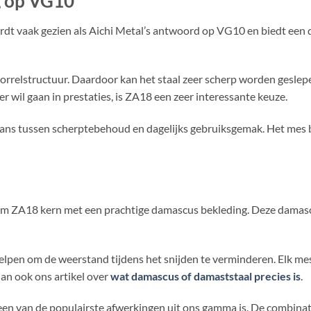
g op VG10
wordt vaak gezien als Aichi Metal’s antwoord op VG10 en biedt een 
orrelstructuur. Daardoor kan het staal zeer scherp worden geslepen
 wil gaan in prestaties, is ZA18 een zeer interessante keuze.
lans tussen scherptebehoud en dagelijks gebruiksgemak. Het mes bl
 ZA18 kern met een prachtige damascus bekleding. Deze damascus
elpen om de weerstand tijdens het snijden te verminderen. Elk me
dan ook ons artikel over
wat damascus of damaststaal precies is
.
een van de populairste afwerkingen uit ons gamma is. De combina