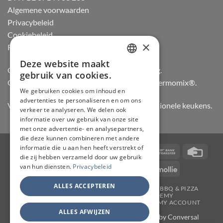
Algemene voorwaarden
Privacybeleid
Cookiebeleid
×
Retourneren
Deze website maakt
DUTCH
Officiële dealer van Gozney en Big Green Egg.
gebruik van cookies.
Officiële advisor en verdeler van Vorwerk Thermomix®.
FRENCH
We gebruiken cookies om inhoud en
advertenties te personaliseren en om ons
GERMAN
Vertrouwd door hobbykoks, chefs en professionele keukens.
verkeer te analyseren. We delen ook
ENGLISH
informatie over uw gebruik van onze site
met onze advertentie- en analysepartners,
die deze kunnen combineren met andere
informatie die u aan hen heeft verstrekt of
Visa
PayPal
Stripe
MasterCard
Bancontact
Bank
Credi
die zij hebben verzameld door uw gebruik
Transfer
Card
van hun diensten.
Privacybeleid
IDeal
Invoice
KBC
Maestro
Mollie
ALLES ACCEPTEREN
JAPANSE MESSEN
SLIJPERIJ
KOOKGEREI
BBQ & PIZZA
THERMOMIX
WORKSHOPS
ACADEMY
TAFELMESSEN & SCHOOLSETS
CONTACT
MY ACCOUNT
ALLES AFWIJZEN
Copyright 2026 ©
CHEF & KNIFE
| Support by
Conversal