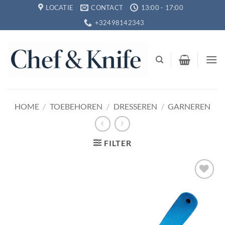
Ga
LOCATIE
CONTACT
13:00 - 17:00
naar
+32498142343
inhoud
HOME
/
TOEBEHOREN
/
DRESSEREN
/
GARNEREN
FILTER
Toevoegen
aan
verlanglijst