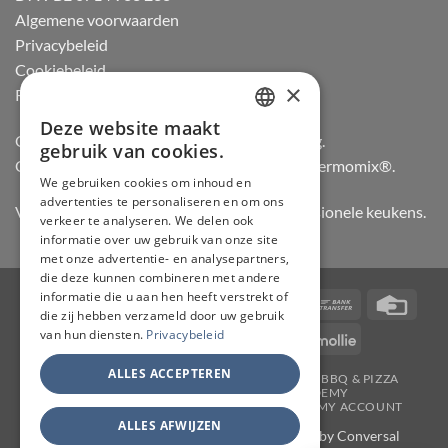
Algemene voorwaarden
Privacybeleid
Cookiebeleid
×
Retourneren
Deze website maakt
DUTCH
Officiële dealer van Gozney en Big Green Egg.
gebruik van cookies.
Officiële advisor en verdeler van Vorwerk Thermomix®.
FRENCH
We gebruiken cookies om inhoud en
advertenties te personaliseren en om ons
GERMAN
Vertrouwd door hobbykoks, chefs en professionele keukens.
verkeer te analyseren. We delen ook
ENGLISH
informatie over uw gebruik van onze site
met onze advertentie- en analysepartners,
die deze kunnen combineren met andere
informatie die u aan hen heeft verstrekt of
Visa
PayPal
Stripe
MasterCard
Bancontact
Bank
Credi
die zij hebben verzameld door uw gebruik
Transfer
Card
van hun diensten.
Privacybeleid
IDeal
Invoice
KBC
Maestro
Mollie
ALLES ACCEPTEREN
JAPANSE MESSEN
SLIJPERIJ
KOOKGEREI
BBQ & PIZZA
THERMOMIX
WORKSHOPS
ACADEMY
TAFELMESSEN & SCHOOLSETS
CONTACT
MY ACCOUNT
ALLES AFWIJZEN
Copyright 2026 ©
CHEF & KNIFE
| Support by
Conversal