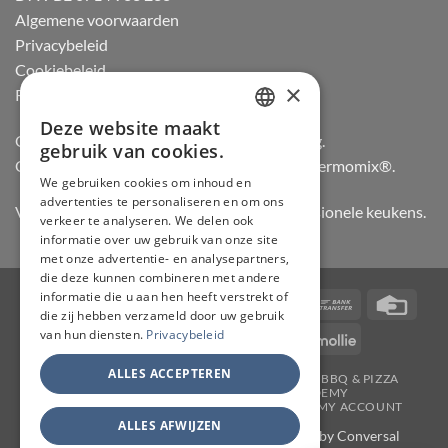
Algemene voorwaarden
Privacybeleid
Cookiebeleid
×
Retourneren
Deze website maakt
DUTCH
Officiële dealer van Gozney en Big Green Egg.
gebruik van cookies.
Officiële advisor en verdeler van Vorwerk Thermomix®.
FRENCH
We gebruiken cookies om inhoud en
advertenties te personaliseren en om ons
GERMAN
Vertrouwd door hobbykoks, chefs en professionele keukens.
verkeer te analyseren. We delen ook
ENGLISH
informatie over uw gebruik van onze site
met onze advertentie- en analysepartners,
die deze kunnen combineren met andere
informatie die u aan hen heeft verstrekt of
Visa
PayPal
Stripe
MasterCard
Bancontact
Bank
Credi
die zij hebben verzameld door uw gebruik
Transfer
Card
van hun diensten.
Privacybeleid
IDeal
Invoice
KBC
Maestro
Mollie
ALLES ACCEPTEREN
JAPANSE MESSEN
SLIJPERIJ
KOOKGEREI
BBQ & PIZZA
THERMOMIX
WORKSHOPS
ACADEMY
TAFELMESSEN & SCHOOLSETS
CONTACT
MY ACCOUNT
ALLES AFWIJZEN
Copyright 2026 ©
CHEF & KNIFE
| Support by
Conversal