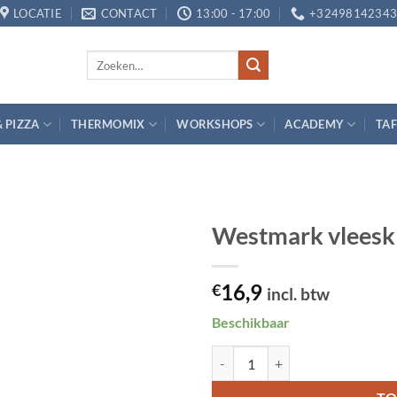
LOCATIE
CONTACT
13:00 - 17:00
+3249814234
Zoeken
naar:
& PIZZA
THERMOMIX
WORKSHOPS
ACADEMY
TAF
Westmark vleeskl
Toevoegen
16,9
aan
€
incl. btw
verlanglijst
Beschikbaar
Westmark vleesklauwen - 2 stuks 