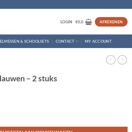
3
LOGIN
€
0,0
AFREKENEN
ELMESSEN & SCHOOLSETS
CONTACT
MY ACCOUNT
auwen – 2 stuks
aantal