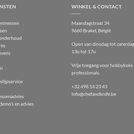
ENSTEN
WINKEL & CONTACT
enmessen
Maandagstraat 34
sen
9660 Brakel, België
 onderhoud
Open van dinsdag tot zaterda
res
13u tot 17u
ovens
Vrije toegang voor hobbykoks
en
professionals.
slijpservice
+32 498 14 23 43
info@chefandknife.be
essenadvies
emo’s en advies