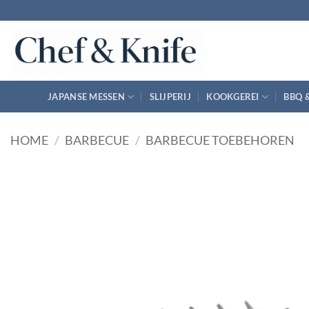
Ga
naar
inhoud
JAPANSE MESSEN
SLIJPERIJ
KOOKGEREI
BBQ 
HOME
/
BARBECUE
/
BARBECUE TOEBEHOREN