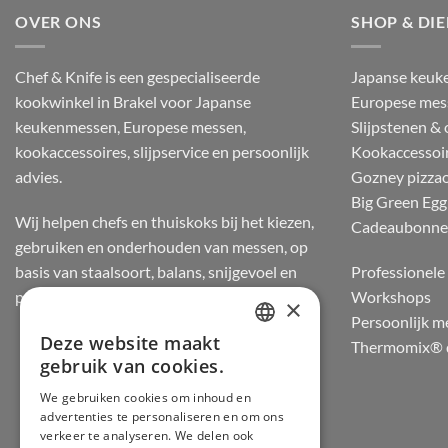
OVER ONS
SHOP & DI
Chef & Knife is een gespecialiseerde
Japanse keuk
kookwinkel in Brakel voor Japanse
Europese mes
keukenmessen, Europese messen,
Slijpstenen &
kookaccessoires, slijpservice en persoonlijk
Kookaccessoi
advies.
Gozney pizza
Big Green Egg
Wij helpen chefs en thuiskoks bij het kiezen,
Cadeaubonn
gebruiken en onderhouden van messen, op
basis van staalsoort, balans, snijgevoel en
Professionele 
praktijkervaring.
Workshops
×
Persoonlijk m
Deze website maakt
Thermomix® d
DUTCH
gebruik van cookies.
FRENCH
We gebruiken cookies om inhoud en
advertenties te personaliseren en om ons
GERMAN
verkeer te analyseren. We delen ook