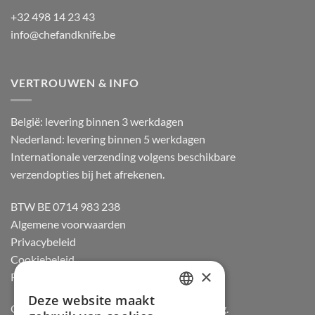
+32 498 14 23 43
info@chefandknife.be
VERTROUWEN & INFO
België: levering binnen 3 werkdagen
Nederland: levering binnen 5 werkdagen
Internationale verzending volgens beschikbare
verzendopties bij het afrekenen.
BTW BE 0714 983 238
Algemene voorwaarden
Privacybeleid
Cookiebeleid
×
Retourneren
Deze website maakt
DUTCH
Officiële dealer van Gozney en Big Green Egg.