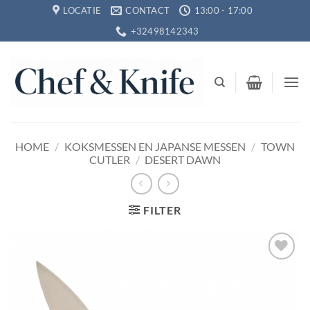
Ga
LOCATIE
CONTACT
13:00 - 17:00
naar
+32498142343
inhoud
HOME
/
KOKSMESSEN EN JAPANSE MESSEN
/
TOWN
CUTLER
/
DESERT DAWN
FILTER
Toevoegen
aan
verlanglijst