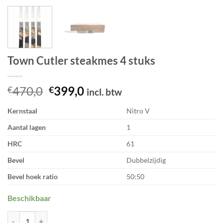
Town Cutler steakmes 4 stuks
Oorspronkelijke
Huidige
470,0
399,0
€
€
incl. btw
prijs
prijs
Kernstaal
Nitro V
was:
is:
€470,0.
€399,0.
Aantal lagen
1
HRC
61
Bevel
Dubbelzijdig
Bevel hoek ratio
50:50
Beschikbaar
Town Cutler steakmes 4 stuks aantal