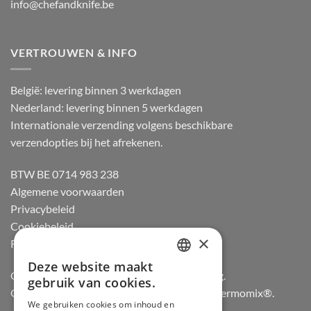
info@chefandknife.be
VERTROUWEN & INFO
België: levering binnen 3 werkdagen
Nederland: levering binnen 5 werkdagen
Internationale verzending volgens beschikbare
verzendopties bij het afrekenen.
BTW BE 0714 983 238
Algemene voorwaarden
Privacybeleid
Cookiebeleid
×
Retourneren
Deze website maakt
DUTCH
Officiële dealer van Gozney en Big Green Egg.
gebruik van cookies.
Officiële advisor en verdeler van Vorwerk Thermomix®.
FRENCH
We gebruiken cookies om inhoud en