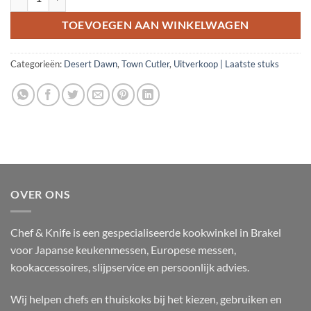
TOEVOEGEN AAN WINKELWAGEN
Categorieën:
Desert Dawn
,
Town Cutler
,
Uitverkoop | Laatste stuks
OVER ONS
Chef & Knife is een gespecialiseerde kookwinkel in Brakel
voor Japanse keukenmessen, Europese messen,
kookaccessoires, slijpservice en persoonlijk advies.
Wij helpen chefs en thuiskoks bij het kiezen, gebruiken en