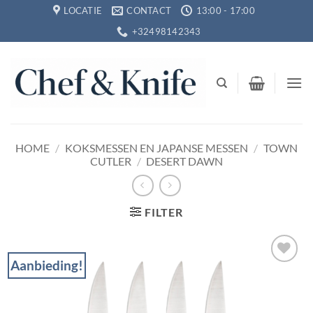
Ga
LOCATIE
CONTACT
13:00 - 17:00
naar
+32498142343
inhoud
HOME
/
KOKSMESSEN EN JAPANSE MESSEN
/
TOWN
CUTLER
/
DESERT DAWN
FILTER
Aanbieding!
Toevoegen
aan
verlanglijst