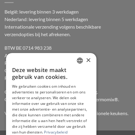
België: levering binnen 3 werkdagen
Nederland: levering binnen 5 werkdagen
Internationale verzending volgens beschikbare
verzendopties bij het afrekenen.
BTW BE 0714 983 238
Algemene voorwaarden
×
Privacybeleid
Deze website maakt
Cookiebeleid
DUTCH
gebruik van cookies.
Retourneren
FRENCH
We gebruiken cookies om inhoud en
Officiële dealer van Gozney en Big Green Egg.
advertenties te personaliseren en om ons
GERMAN
verkeer te analyseren. We delen ook
Officiële advisor en verdeler van Vorwerk Thermomix®.
ENGLISH
informatie over uw gebruik van onze site
met onze advertentie- en analysepartners,
Vertrouwd door hobbykoks, chefs en professionele keukens.
die deze kunnen combineren met andere
informatie die u aan hen heeft verstrekt of
die zij hebben verzameld door uw gebruik
van hun diensten.
Privacybeleid