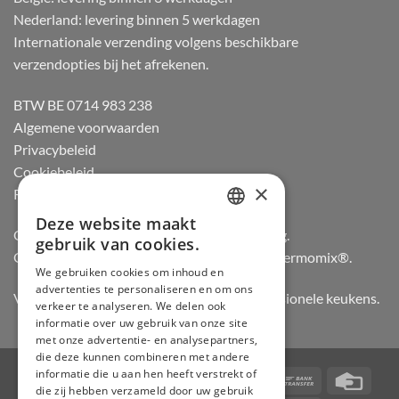
Nederland: levering binnen 5 werkdagen
Internationale verzending volgens beschikbare
verzendopties bij het afrekenen.
BTW BE 0714 983 238
Algemene voorwaarden
Privacybeleid
Cookiebeleid
×
Retourneren
Deze website maakt
DUTCH
Officiële dealer van Gozney en Big Green Egg.
gebruik van cookies.
Officiële advisor en verdeler van Vorwerk Thermomix®.
FRENCH
We gebruiken cookies om inhoud en
advertenties te personaliseren en om ons
GERMAN
Vertrouwd door hobbykoks, chefs en professionele keukens.
verkeer te analyseren. We delen ook
ENGLISH
informatie over uw gebruik van onze site
met onze advertentie- en analysepartners,
die deze kunnen combineren met andere
informatie die u aan hen heeft verstrekt of
Visa
PayPal
Stripe
MasterCard
Bancontact
Bank
Credi
die zij hebben verzameld door uw gebruik