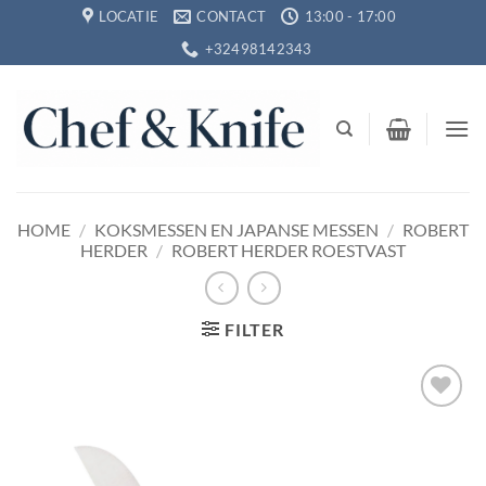
Ga
LOCATIE
CONTACT
13:00 - 17:00
naar
+32498142343
inhoud
HOME
/
KOKSMESSEN EN JAPANSE MESSEN
/
ROBERT
HERDER
/
ROBERT HERDER ROESTVAST
FILTER
Toevoegen
aan
verlanglijst