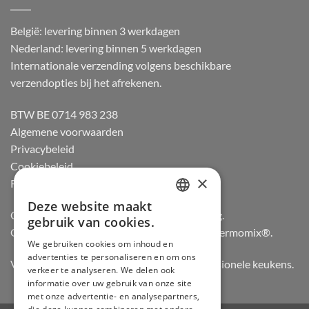
België: levering binnen 3 werkdagen
Nederland: levering binnen 5 werkdagen
Internationale verzending volgens beschikbare
verzendopties bij het afrekenen.
BTW BE 0714 983 238
Algemene voorwaarden
Privacybeleid
Cookiebeleid
×
Retourneren
Deze website maakt
DUTCH
Officiële dealer van Gozney en Big Green Egg.
gebruik van cookies.
Officiële advisor en verdeler van Vorwerk Thermomix®.
FRENCH
We gebruiken cookies om inhoud en
advertenties te personaliseren en om ons
GERMAN
Vertrouwd door hobbykoks, chefs en professionele keukens.
verkeer te analyseren. We delen ook
ENGLISH
informatie over uw gebruik van onze site
met onze advertentie- en analysepartners,