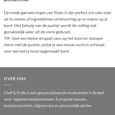
BESCHRIJVING
De ronde garneerringen van Plate-it zijn perfect om cake mee
uit te steken of ingrediënten cirkelvormig op te maken op je
bord. Met behulp van de pusher wordt de vulling ook
gemakkelijk weer uit de vorm geduwd.
TIP: Giet een kleine druppel saus op het bord en stempel
hierin met de pusher, zodat er een mooie vorm in ontstaat
voor een extra mooi opgemaakt bord.
OVER ONS
Chef & Knife is een gespecialiseerde kookwinkel in Brakel
voor Japanse keukenmessen, Europese messen,
kookaccessoires, slijpservice en persoonlijk advies.