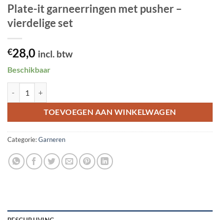
Plate-it garneerringen met pusher –
vierdelige set
28,0
€
incl. btw
Beschikbaar
Plate-it garneerringen met pusher - vierdelige set aantal
TOEVOEGEN AAN WINKELWAGEN
Categorie:
Garneren