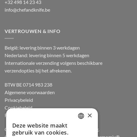
+32 498 14 23 43
info@chefandknife.be
VERTROUWEN & INFO
België: levering binnen 3 werkdagen
Nederland: levering binnen 5 werkdagen
Internationale verzending volgens beschikbare
verzendopties bij het afrekenen.
BTW BE 0714 983 238
Algemene voorwaarden
Privacybeleid
Cookiebeleid
×
Retourneren
Deze website maakt
DUTCH
Officiële dealer van Gozney en Big Green Egg.
gebruik van cookies.
Officiële advisor en verdeler van Vorwerk Thermomix®.