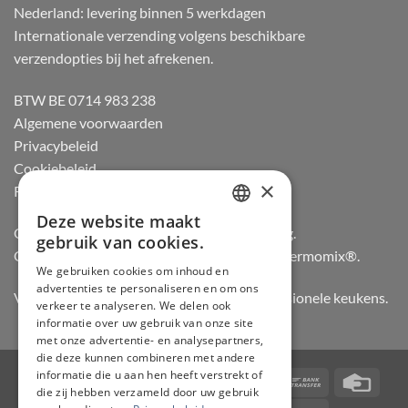
Nederland: levering binnen 5 werkdagen
Internationale verzending volgens beschikbare
verzendopties bij het afrekenen.
BTW BE 0714 983 238
Algemene voorwaarden
Privacybeleid
Cookiebeleid
×
Retourneren
Deze website maakt
DUTCH
Officiële dealer van Gozney en Big Green Egg.
gebruik van cookies.
Officiële advisor en verdeler van Vorwerk Thermomix®.
FRENCH
We gebruiken cookies om inhoud en
advertenties te personaliseren en om ons
GERMAN
Vertrouwd door hobbykoks, chefs en professionele keukens.
verkeer te analyseren. We delen ook
ENGLISH
informatie over uw gebruik van onze site
met onze advertentie- en analysepartners,
die deze kunnen combineren met andere
informatie die u aan hen heeft verstrekt of
Visa
PayPal
Stripe
MasterCard
Bancontact
Bank
Credi
die zij hebben verzameld door uw gebruik
Transfer
Card