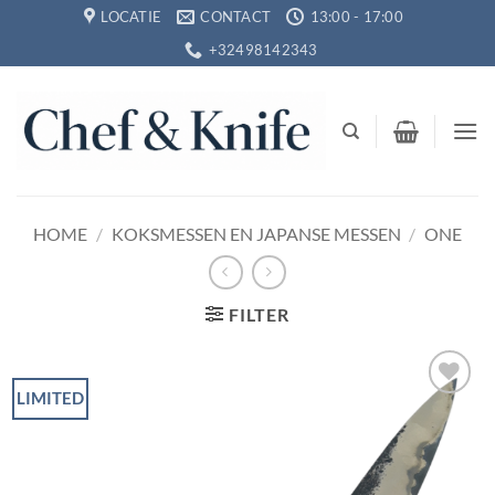
Ga
LOCATIE
CONTACT
13:00 - 17:00
naar
+32498142343
inhoud
HOME
/
KOKSMESSEN EN JAPANSE MESSEN
/
ONE
FILTER
LIMITED
Toevoegen
aan
verlanglijst