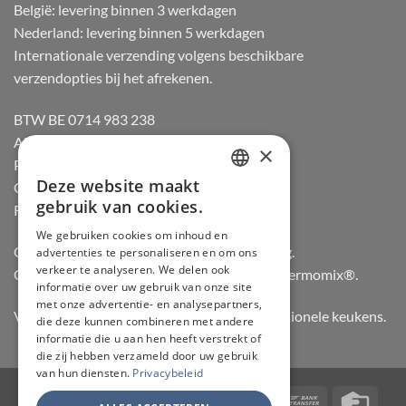
België: levering binnen 3 werkdagen
Nederland: levering binnen 5 werkdagen
Internationale verzending volgens beschikbare
verzendopties bij het afrekenen.
BTW BE 0714 983 238
Algemene voorwaarden
×
Privacybeleid
Deze website maakt
Cookiebeleid
DUTCH
gebruik van cookies.
Retourneren
FRENCH
We gebruiken cookies om inhoud en
Officiële dealer van Gozney en Big Green Egg.
advertenties te personaliseren en om ons
GERMAN
verkeer te analyseren. We delen ook
Officiële advisor en verdeler van Vorwerk Thermomix®.
ENGLISH
informatie over uw gebruik van onze site
met onze advertentie- en analysepartners,
Vertrouwd door hobbykoks, chefs en professionele keukens.
die deze kunnen combineren met andere
informatie die u aan hen heeft verstrekt of
die zij hebben verzameld door uw gebruik
van hun diensten.
Privacybeleid
Visa
PayPal
Stripe
MasterCard
Bancontact
Bank
Credi