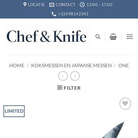
Ga
LOCATIE
CONTACT
13:00 - 17:00
naar
+32498142343
inhoud
HOME
/
KOKSMESSEN EN JAPANSE MESSEN
/
ONE
FILTER
LIMITED
Toevoegen
aan
verlanglijst