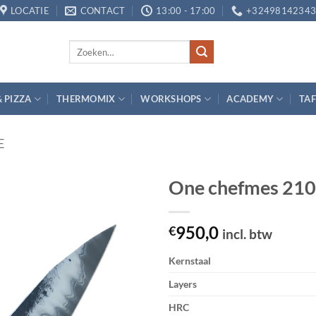
LOCATIE
CONTACT
13:00 - 17:00
+3249814234
Zoeken
naar:
& PIZZA
THERMOMIX
WORKSHOPS
ACADEMY
TAF
E
One chefmes 2
Toevoegen
950,0
aan
€
incl. btw
verlanglijst
Kernstaal
Layers
HRC