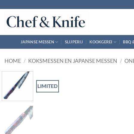
Ga
naar
inhoud
JAPANSE MESSEN
SLIJPERIJ
KOOKGEREI
BBQ 
HOME
/
KOKSMESSEN EN JAPANSE MESSEN
/
ON
LIMITED