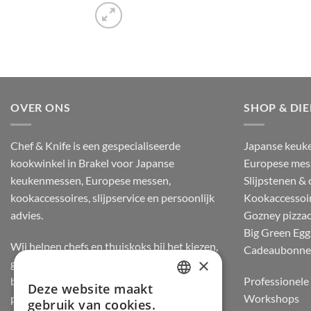
OVER ONS
SHOP & DI
Chef & Knife is een gespecialiseerde
Japanse keuk
kookwinkel in Brakel voor Japanse
Europese mes
keukenmessen, Europese messen,
Slijpstenen &
kookaccessoires, slijpservice en persoonlijk
Kookaccessoi
advies.
Gozney pizza
Big Green Egg
Wij helpen chefs en thuiskoks bij het kiezen,
Cadeaubonn
×
gebruiken en onderhouden van messen, op
basis van staalsoort, balans, snijgevoel en
Professionele 
Deze website maakt
DUTCH
praktijkervaring.
Workshops
gebruik van cookies.