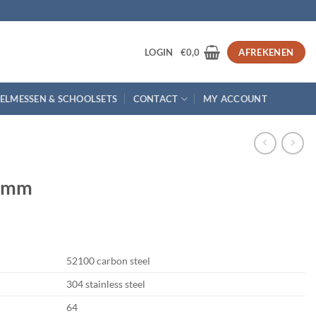
3
LOGIN
€
0,0
AFREKENEN
ELMESSEN & SCHOOLSETS
CONTACT
MY ACCOUNT
10mm
52100 carbon steel
304 stainless steel
64