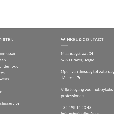
ENSTEN
WINKEL & CONTACT
enmessen
Maandagstraat 34
sen
9660 Brakel, België
 onderhoud
Open van dinsdag tot zaterda
res
13u tot 17u
ovens
Vrije toegang voor hobbykoks
en
professionals.
slijpservice
+32 498 14 23 43
info@chefandknife.be