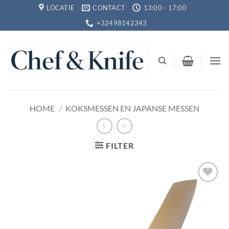
Ga
LOCATIE
CONTACT
13:00 - 17:00
naar
+32498142343
inhoud
HOME
/
KOKSMESSEN EN JAPANSE MESSEN
FILTER
Toevoegen
aan
verlanglijst