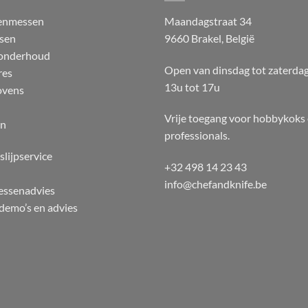
enmessen
Maandagstraat 34
sen
9660 Brakel, België
 onderhoud
Open van dinsdag tot zaterda
res
13u tot 17u
ovens
Vrije toegang voor hobbykoks
en
professionals.
slijpservice
+32 498 14 23 43
info@chefandknife.be
essenadvies
emo’s en advies