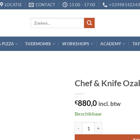
LOCATIE
CONTACT
13:00 - 17:00
+3249814234
Zoeken
naar:
& PIZZA
THERMOMIX
WORKSHOPS
ACADEMY
TAF
Chef & Knife Ozak
Toevoegen
880,0
aan
€
incl. btw
verlanglijst
Beschikbaar
Chef & Knife Ozaki steakmessen (4