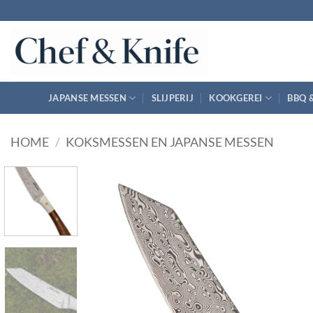
Ga
naar
inhoud
JAPANSE MESSEN
SLIJPERIJ
KOOKGEREI
BBQ 
HOME
/
KOKSMESSEN EN JAPANSE MESSEN