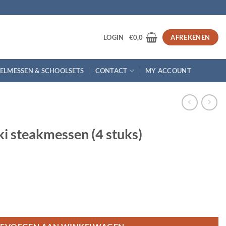
3
LOGIN
€
0,0
AFREKENEN
ELMESSEN & SCHOOLSETS
CONTACT
MY ACCOUNT
i steakmessen (4 stuks)
 stuks) aantal