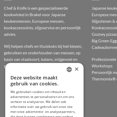
Chef & Knife is een gespecialiseerde
Japanse keuk
kookwinkel in Brakel voor Japanse
Europese mes
keukenmessen, Europese messen,
Slijpstenen &
kookaccessoires, slijpservice en persoonlijk
Kookaccessoi
advies.
Gozney pizza
Big Green Egg
Wij helpen chefs en thuiskoks bij het kiezen,
Cadeaubonn
gebruiken en onderhouden van messen, op
basis van staalsoort, balans, snijgevoel en
Professionele 
praktijkervaring.
Workshops
×
Persoonlijk m
Deze website maakt
Thermomix® d
DUTCH
gebruik van cookies.
FRENCH
We gebruiken cookies om inhoud en
advertenties te personaliseren en om ons
GERMAN
verkeer te analyseren. We delen ook
ENGLISH
informatie over uw gebruik van onze site
met onze advertentie- en analysepartners,
die deze kunnen combineren met andere