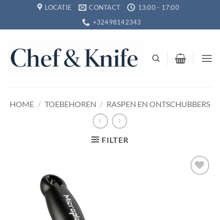
Ga
LOCATIE
CONTACT
13:00 - 17:00
naar
+32498142343
inhoud
HOME
/
TOEBEHOREN
/
RASPEN EN ONTSCHUBBERS
FILTER
Toevoegen
aan
verlanglijst