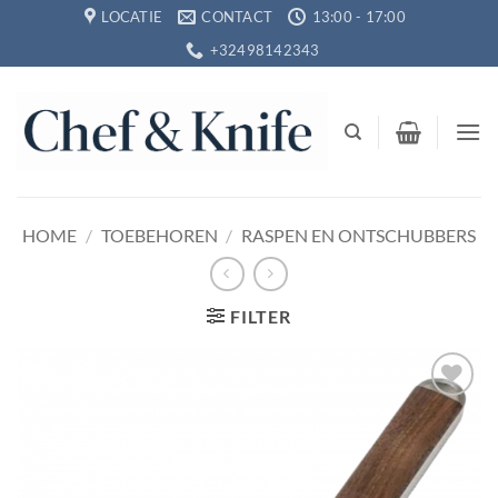
Ga
LOCATIE
CONTACT
13:00 - 17:00
naar
+32498142343
inhoud
HOME
/
TOEBEHOREN
/
RASPEN EN ONTSCHUBBERS
FILTER
Toevoegen
aan
verlanglijst