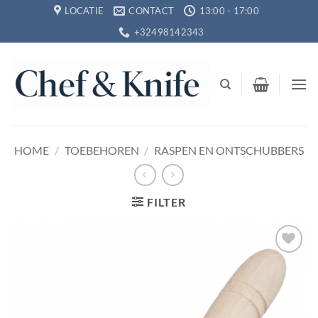
Ga
LOCATIE
CONTACT
13:00 - 17:00
naar
+32498142343
inhoud
HOME
/
TOEBEHOREN
/
RASPEN EN ONTSCHUBBERS
FILTER
Toevoegen
aan
verlanglijst