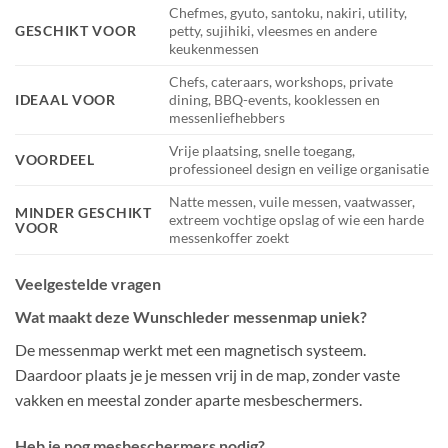
Chefmes, gyuto, santoku, nakiri, utility,
GESCHIKT VOOR
petty, sujihiki, vleesmes en andere
keukenmessen
Chefs, cateraars, workshops, private
IDEAAL VOOR
dining, BBQ-events, kooklessen en
messenliefhebbers
Vrije plaatsing, snelle toegang,
VOORDEEL
professioneel design en veilige organisatie
Natte messen, vuile messen, vaatwasser,
MINDER GESCHIKT
extreem vochtige opslag of wie een harde
VOOR
messenkoffer zoekt
Veelgestelde vragen
Wat maakt deze Wunschleder messenmap uniek?
De messenmap werkt met een magnetisch systeem.
Daardoor plaats je je messen vrij in de map, zonder vaste
vakken en meestal zonder aparte mesbeschermers.
Heb je nog mesbeschermers nodig?