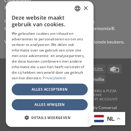
Cookiebeleid
×
Retourneren
Deze website maakt
DUTCH
Officiële dealer van Gozney en Big Green Egg.
gebruik van cookies.
Officiële advisor en verdeler van Vorwerk Thermomix®.
FRENCH
We gebruiken cookies om inhoud en
advertenties te personaliseren en om ons
GERMAN
Vertrouwd door hobbykoks, chefs en professionele keukens.
verkeer te analyseren. We delen ook
ENGLISH
informatie over uw gebruik van onze site
met onze advertentie- en analysepartners,
die deze kunnen combineren met andere
informatie die u aan hen heeft verstrekt of
Visa
PayPal
Stripe
MasterCard
Bancontact
Bank
Credi
die zij hebben verzameld door uw gebruik
Transfer
Card
van hun diensten.
Privacybeleid
IDeal
Invoice
KBC
Maestro
Mollie
ALLES ACCEPTEREN
JAPANSE MESSEN
SLIJPERIJ
KOOKGEREI
BBQ & PIZZA
THERMOMIX
WORKSHOPS
ACADEMY
TAFELMESSEN & SCHOOLSETS
CONTACT
MY ACCOUNT
ALLES AFWIJZEN
Copyright 2026 ©
CHEF & KNIFE
| Support by
Conversal
DETAILS WEERGEVEN
NL