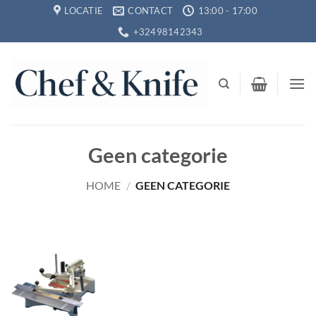
Ga
LOCATIE
CONTACT
13:00 - 17:00
naar
+32498142343
inhoud
Geen categorie
HOME
/
GEEN CATEGORIE