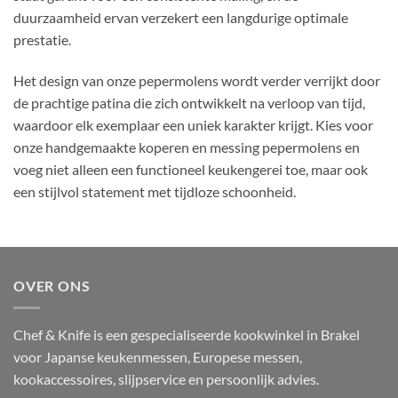
duurzaamheid ervan verzekert een langdurige optimale
prestatie.
Het design van onze pepermolens wordt verder verrijkt door
de prachtige patina die zich ontwikkelt na verloop van tijd,
waardoor elk exemplaar een uniek karakter krijgt. Kies voor
onze handgemaakte koperen en messing pepermolens en
voeg niet alleen een functioneel keukengerei toe, maar ook
een stijlvol statement met tijdloze schoonheid.
OVER ONS
Chef & Knife is een gespecialiseerde kookwinkel in Brakel
voor Japanse keukenmessen, Europese messen,
kookaccessoires, slijpservice en persoonlijk advies.