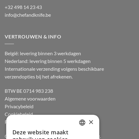
+32 498 14 23 43
info@chefandknife.be
VERTROUWEN & INFO
België: levering binnen 3 werkdagen
Nederland: levering binnen 5 werkdagen
Internationale verzending volgens beschikbare
verzendopties bij het afrekenen.
BTW BE 0714 983 238
Algemene voorwaarden
Privacybeleid
Cookiebeleid
×
Retourneren
Deze website maakt
DUTCH
Officiële dealer van Gozney en Big Green Egg.