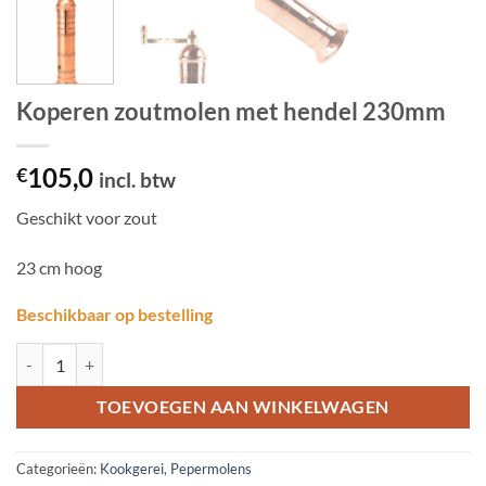
Koperen zoutmolen met hendel 230mm
105,0
€
incl. btw
Geschikt voor zout
23 cm hoog
Beschikbaar op bestelling
Koperen zoutmolen met hendel 230mm aantal
TOEVOEGEN AAN WINKELWAGEN
Categorieën:
Kookgerei
,
Pepermolens